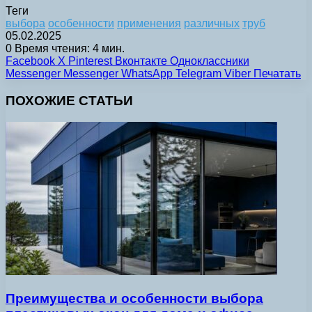
Теги
выбора
особенности
применения
различных
труб
05.02.2025
0
Время чтения: 4 мин.
Facebook
X
Pinterest
Вконтакте
Одноклассники
Messenger
Messenger
WhatsApp
Telegram
Viber
Печатать
ПОХОЖИЕ СТАТЬИ
Преимущества и особенности выбора