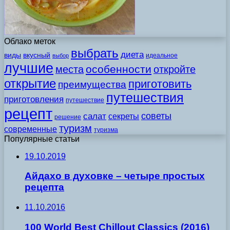
Облако меток
выбрать
диета
виды
вкусный
идеальное
выбор
лучшие
особенности
места
откройте
открытие
приготовить
преимущества
путешествия
приготовления
путешествие
рецепт
советы
салат
секреты
решение
туризм
современные
туризма
Популярные статьи
19.10.2019
Айдахо в духовке – четыре простых
рецепта
11.10.2016
100 World Best Chillout Classics (2016)