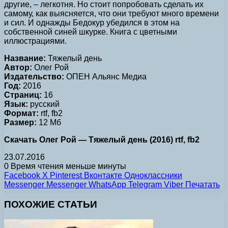
другие, – легкотня. Но стоит попробовать сделать их
самому, как выясняется, что они требуют много времени
и сил. И однажды Бедокур убедился в этом на
собственной синей шкурке. Книга с цветными
иллюстрациями.
Название:
Тяжелый день
Автор:
Олег Рой
Издательство:
ОПЕН Альянс Медиа
Год:
2016
Страниц:
16
Язык:
русский
Формат:
rtf, fb2
Размер:
12 Мб
Скачать Олег Рой — Тяжелый день (2016) rtf, fb2
23.07.2016
0
Время чтения меньше минуты
Facebook
X
Pinterest
Вконтакте
Одноклассники
Messenger
Messenger
WhatsApp
Telegram
Viber
Печатать
ПОХОЖИЕ СТАТЬИ