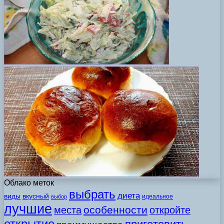
Облако меток
выбрать
диета
виды
вкусный
идеальное
выбор
лучшие
особенности
места
откройте
открытие