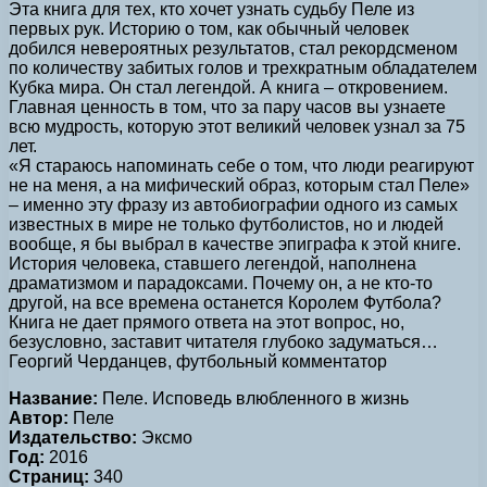
Эта книга для тех, кто хочет узнать судьбу Пеле из
первых рук. Историю о том, как обычный человек
добился невероятных результатов, стал рекордсменом
по количеству забитых голов и трехкратным обладателем
Кубка мира. Он стал легендой. А книга – откровением.
Главная ценность в том, что за пару часов вы узнаете
всю мудрость, которую этот великий человек узнал за 75
лет.
«Я стараюсь напоминать себе о том, что люди реагируют
не на меня, а на мифический образ, которым стал Пеле»
– именно эту фразу из автобиографии одного из самых
известных в мире не только футболистов, но и людей
вообще, я бы выбрал в качестве эпиграфа к этой книге.
История человека, ставшего легендой, наполнена
драматизмом и парадоксами. Почему он, а не кто-то
другой, на все времена останется Королем Футбола?
Книга не дает прямого ответа на этот вопрос, но,
безусловно, заставит читателя глубоко задуматься…
Георгий Черданцев, футбольный комментатор
Название:
Пеле. Исповедь влюбленного в жизнь
Автор:
Пеле
Издательство:
Эксмо
Год:
2016
Страниц:
340