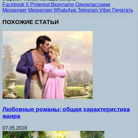
Facebook
X
Pinterest
Вконтакте
Одноклассники
Messenger
Messenger
WhatsApp
Telegram
Viber
Печатать
ПОХОЖИЕ СТАТЬИ
Любовные романы: общая характеристика
жанра
07.05.2018