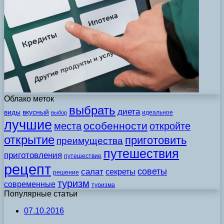
Облако меток
выбрать
диета
виды
вкусный
идеальное
выбор
лучшие
особенности
места
откройте
открытие
приготовить
преимущества
путешествия
приготовления
путешествие
рецепт
советы
салат
секреты
решение
туризм
современные
туризма
Популярные статьи
07.10.2016