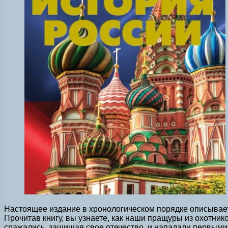
Настоящее издание в хронологическом порядке описывает
Прочитав книгу, вы узнаете, как наши пращуры из охотник
сражались, защищая свое отечество, и нападали первым