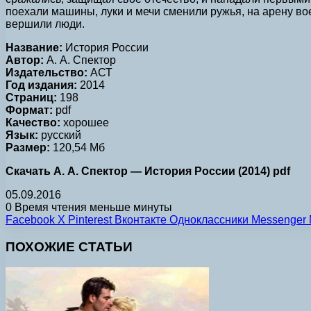
поехали машины, луки и мечи сменили ружья, на арену во
вершили люди.
Название:
История России
Автор:
А. А. Спектор
Издательство:
АСТ
Год издания:
2014
Страниц:
198
Формат:
pdf
Качество:
хорошее
Язык:
русский
Размер:
120,54 Мб
Скачать А. А. Спектор — История России (2014) pdf
05.09.2016
0
Время чтения меньше минуты
Facebook
X
Pinterest
Вконтакте
Одноклассники
Messenger
ПОХОЖИЕ СТАТЬИ