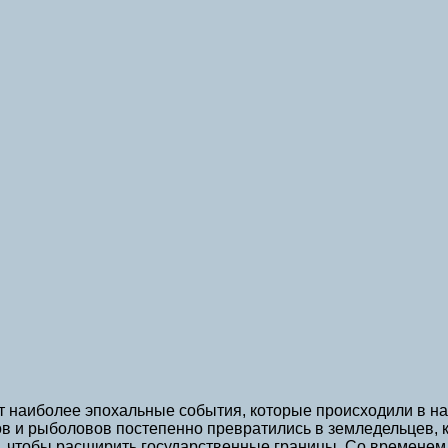
 наиболее эпохальные события, которые происходили в на
ов и рыболовов постепенно превратились в земледельцев, к
и, чтобы расширить государственные границы. Со времене