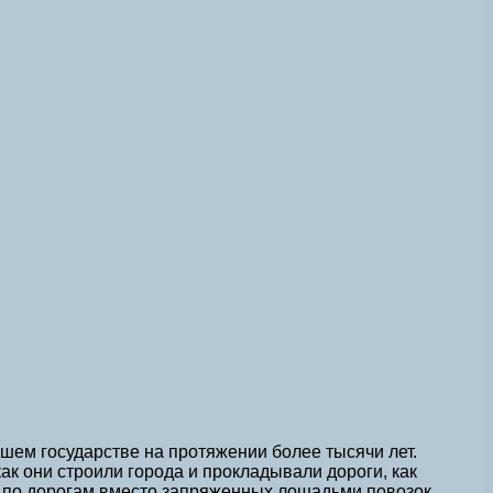
шем государстве на протяжении более тысячи лет.
ак они строили города и прокладывали дороги, как
м по дорогам вместо запряженных лошадьми повозок