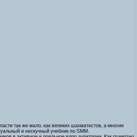
ласти так же мало, как великих шахматистов, а многие
актуальный и нескучный учебник по SMM.
тников в активное и лояльное ядро аудитории. Как грамотно