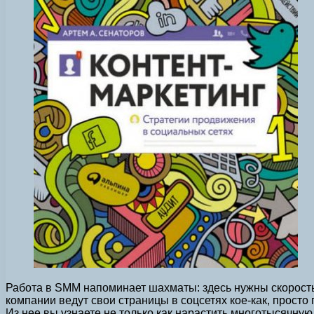
Работа в SMM напоминает шахматы: здесь нужны скорость, 
компании ведут свои страницы в соцсетях кое-как, просто
Из нее вы узнаете не только как нарастить многотысячную 