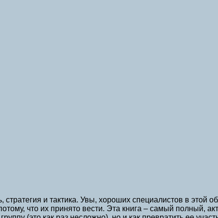
стратегия и тактика. Увы, хороших специалистов в этой об
 потому, что их принято вести. Эта книга – самый полный, 
группу (это как раз несложно), но и как превратить ее учас