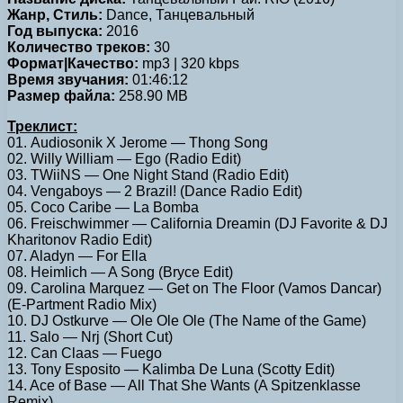
Жанр, Стиль:
Dance, Танцевальный
Год выпуска:
2016
Количество треков:
30
Формат|Качество:
mp3 | 320 kbps
Время звучания:
01:46:12
Размер файла:
258.90 MB
Треклист:
01. Audiosonik X Jerome — Thong Song
02. Willy William — Ego (Radio Edit)
03. TWiiNS — One Night Stand (Radio Edit)
04. Vengaboys — 2 Brazil! (Dance Radio Edit)
05. Coco Caribe — La Bomba
06. Freischwimmer — California Dreamin (DJ Favorite & DJ
Kharitonov Radio Edit)
07. Aladyn — For Ella
08. Heimlich — A Song (Bryce Edit)
09. Carolina Marquez — Get on The Floor (Vamos Dancar)
(E-Partment Radio Mix)
10. DJ Ostkurve — Ole Ole Ole (The Name of the Game)
11. Salo — Nrj (Short Cut)
12. Can Claas — Fuego
13. Tony Esposito — Kalimba De Luna (Scotty Edit)
14. Ace of Base — All That She Wants (A Spitzenklasse
Remix)