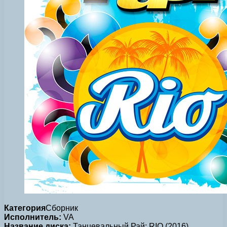
Категория
Сборник
Исполнитель:
VA
Название диска:
Танцевальный Рай: RIO (2016)