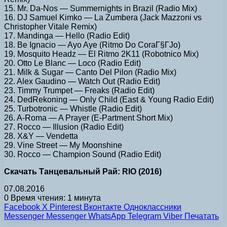
15. Mr. Da-Nos — Summernights in Brazil (Radio Mix)
16. DJ Samuel Kimko — La Zumbera (Jack Mazzoni vs
Christopher Vitale Remix)
17. Mandinga — Hello (Radio Edit)
18. Be Ignacio — Ayo Aye (Ritmo Do CoraГ§ГЈo)
19. Mosquito Headz — El Ritmo 2K11 (Robotnico Mix)
20. Otto Le Blanc — Loco (Radio Edit)
21. Milk & Sugar — Canto Del Pilon (Radio Mix)
22. Alex Gaudino — Watch Out (Radio Edit)
23. Timmy Trumpet — Freaks (Radio Edit)
24. DedRekoning — Only Child (East & Young Radio Edit)
25. Turbotronic — Whistle (Radio Edit)
26. A-Roma — A Prayer (E-Partment Short Mix)
27. Rocco — Illusion (Radio Edit)
28. X&Y — Vendetta
29. Vine Street — My Moonshine
30. Rocco — Champion Sound (Radio Edit)
Скачать Танцевальный Рай: RIO (2016)
07.08.2016
0
Время чтения: 1 минута
Facebook
X
Pinterest
Вконтакте
Одноклассники
Messenger
Messenger
WhatsApp
Telegram
Viber
Печатать