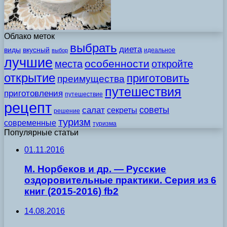
Облако меток
выбрать
диета
виды
вкусный
идеальное
выбор
лучшие
особенности
места
откройте
открытие
приготовить
преимущества
путешествия
приготовления
путешествие
рецепт
советы
салат
секреты
решение
туризм
современные
туризма
Популярные статьи
01.11.2016
М. Норбеков и др. — Русские
оздоровительные практики. Серия из 6
книг (2015-2016) fb2
14.08.2016