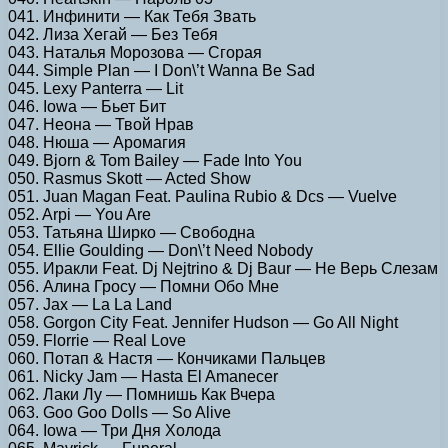
041. Инфинити — Как Тебя Звать
042. Лиза Хегай — Без Тебя
043. Наталья Морозова — Сгорая
044. Simple Plan — I Don\’t Wanna Be Sad
045. Lexy Panterra — Lit
046. Iowa — Бьет Бит
047. Неона — Твой Нрав
048. Нюша — Аромагия
049. Bjorn & Tom Bailey — Fade Into You
050. Rasmus Skott — Acted Show
051. Juan Magan Feat. Paulina Rubio & Dcs — Vuelve
052. Arpi — You Are
053. Татьяна Ширко — Свободна
054. Ellie Goulding — Don\’t Need Nobody
055. Иракли Feat. Dj Nejtrino & Dj Baur — Не Верь Слезам
056. Алина Гросу — Помни Обо Мне
057. Jax — La La Land
058. Gorgon City Feat. Jennifer Hudson — Go All Night
059. Florrie — Real Love
060. Потап & Настя — Кончиками Пальцев
061. Nicky Jam — Hasta El Amanecer
062. Лаки Лу — Помнишь Как Вчера
063. Goo Goo Dolls — So Alive
064. Iowa — Три Дня Холода