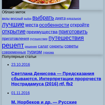
Облако меток
выбрать
диета
виды
вкусный
идеальное
выбор
лучшие
особенности
места
откройте
открытие
приготовить
преимущества
путешествия
приготовления
путешествие
рецепт
советы
салат
секреты
решение
туризм
современные
туризма
Популярные статьи
23.10.2016
Светлана Денисова — Предсказания
сбываются. Интерпретации пророчеств
Нострадамуса (2016) rtf, fb2
01.11.2016
М. Норбеков и др. — Русские