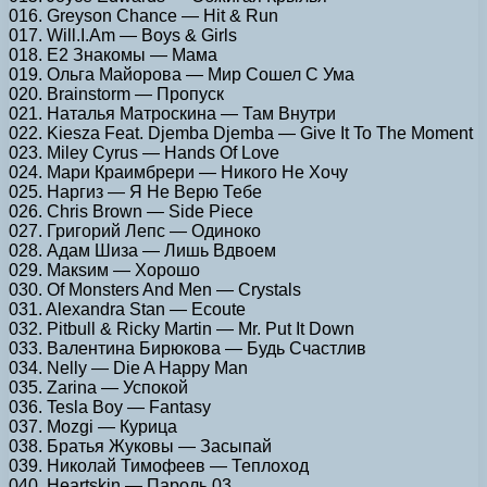
016. Greyson Chance — Hit & Run
017. Will.I.Am — Boys & Girls
018. Е2 Знакомы — Мама
019. Ольга Майорова — Мир Сошел С Ума
020. Brainstorm — Пропуск
021. Наталья Матроскина — Там Внутри
022. Kiesza Feat. Djemba Djemba — Give It To The Moment
023. Miley Cyrus — Hands Of Love
024. Мари Краимбрери — Никого Не Хочу
025. Наргиз — Я Не Верю Тебе
026. Chris Brown — Side Piece
027. Григорий Лепс — Одиноко
028. Адам Шиза — Лишь Вдвоем
029. Макsим — Хорошо
030. Of Monsters And Men — Crystals
031. Alexandra Stan — Ecoute
032. Pitbull & Ricky Martin — Mr. Put It Down
033. Валентина Бирюкова — Будь Счастлив
034. Nelly — Die A Happy Man
035. Zarina — Успокой
036. Tesla Boy — Fantasy
037. Mozgi — Курица
038. Братья Жуковы — Засыпай
039. Николай Тимофеев — Теплоход
040. Heartskin — Пароль 03