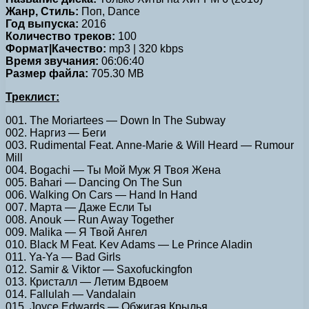
Жанр, Стиль:
Поп, Dance
Год выпуска:
2016
Количество треков:
100
Формат|Качество:
mp3 | 320 kbps
Время звучания:
06:06:40
Размер файла:
705.30 MB
Треклист:
001. The Moriartees — Down In The Subway
002. Наргиз — Беги
003. Rudimental Feat. Anne-Marie & Will Heard — Rumour
Mill
004. Bogachi — Ты Мой Муж Я Твоя Жена
005. Bahari — Dancing On The Sun
006. Walking On Cars — Hand In Hand
007. Марта — Даже Если Ты
008. Anouk — Run Away Together
009. Malika — Я Твой Ангел
010. Black M Feat. Kev Adams — Le Prince Aladin
011. Ya-Ya — Bad Girls
012. Samir & Viktor — Saxofuckingfon
013. Кристалл — Летим Вдвоем
014. Fallulah — Vandalain
015. Joyce Edwards — Обжигая Крылья