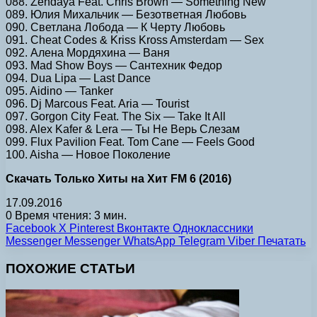
088. Zendaya Feat. Chris Brown — Something New
089. Юлия Михальчик — Безответная Любовь
090. Светлана Лобода — К Черту Любовь
091. Cheat Codes & Kriss Kross Amsterdam — Sex
092. Алена Мордяхина — Ваня
093. Mad Show Boys — Сантехник Федор
094. Dua Lipa — Last Dance
095. Aidino — Tanker
096. Dj Marcous Feat. Aria — Tourist
097. Gorgon City Feat. The Six — Take It All
098. Alex Kafer & Lera — Ты Не Верь Слезам
099. Flux Pavilion Feat. Tom Cane — Feels Good
100. Aisha — Новое Поколение
Скачать Только Хиты на Хит FM 6 (2016)
17.09.2016
0
Время чтения: 3 мин.
Facebook
X
Pinterest
Вконтакте
Одноклассники
Messenger
Messenger
WhatsApp
Telegram
Viber
Печатать
ПОХОЖИЕ СТАТЬИ