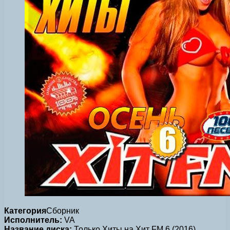
Категория
Сборник
Исполнитель:
VA
Название диска:
Только Хиты на Хит FM 6 (2016)