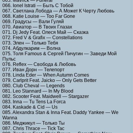
065. Mavrick — Funeral
066. Ionel Istrati — Быть С Тобой
067. Светлана Лобода — А Может К Черту Любовь
068. Katie Louise — Too Far Gone
069. Градусы — Вали Гуляй
070. Авиатор — В Твоих Глазах
071. Dj Jedy Feat. Олеся Май — Сказка
072. Fred V & Grafix — Constellations
073. Элен — Только Тебя
074. Абдулкарим — Волна
075. Толя Famous & Сергей Пичугин — Заведи Мой
Пульс
076. Reflex — Свобода & Любовь
077. Иван Дорн — Телепорт
078. Linda Eder — When Autumn Comes
079. Carlprit Feat. Jaicko — Only Gets Better
080. Club Cheval — Legends
081. Leo Stannard — In My Blood
082. Scooter Feat. Maidwell — Stargazer
083. Inna — Tu Tens La Forca
084. Kaskade & Cid — Us
085. Alexandra Stan & Inna Feat. Daddy Yankee — We
Wanna
086. Меджикул — Только Ты
087. Chris Thrace — Tick Tac