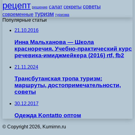
рецепт
советы
салат
секреты
решение
туризм
современные
туризма
Популярные статьи
21.10.2016
Инна Мальханова — Школа
красноречия. Учебно-практический курс
речевика-имиджмейкера (2016) rtf, fb2
21.11.2024
Трансбутанская тропа туризм:
маршруты, достопримечательности,
советы
30.12.2017
Одежда Kontatto оптом
© Copyright 2026, Kumirnn.ru