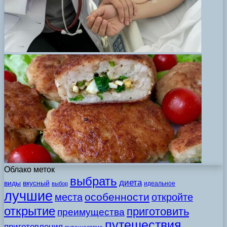
Облако меток
выбрать
диета
виды
вкусный
идеальное
выбор
лучшие
особенности
места
откройте
открытие
приготовить
преимущества
путешествия
приготовления