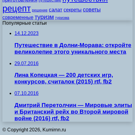
путешествие
рецепт
советы
салат
секреты
решение
туризм
современные
туризма
Популярные статьи
14.12.2023
Путешествие в Долни-Морава: откройте
великолепие этого уникального места
29.07.2016
Лина Копецкая — 200 детских игр,
конкурсов, считалок (2015) rtf, fb2
07.10.2016
Дмитрий Перетолчин — Мировые элиты
и Британский рейх во Второй мировой
войне (2016) rtf, fb2
© Copyright 2026, Kumirnn.ru