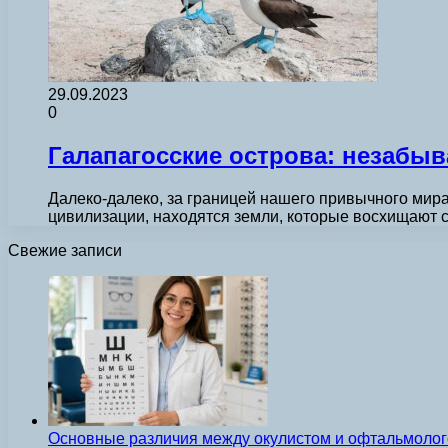
29.09.2023
0
Галапагосские острова: незабы
Далеко-далеко, за границей нашего привычного мира
цивилизации, находятся земли, которые восхищают 
Свежие записи
Основные различия между окулистом и офтальмолог