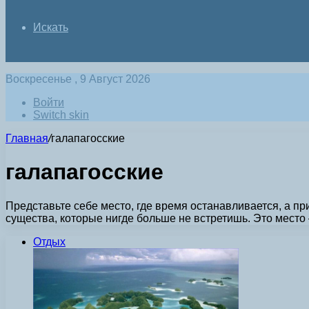
Искать
Воскресенье , 9 Август 2026
Войти
Switch skin
Главная
/
галапагосские
галапагосские
Представьте себе место, где время останавливается, а п
существа, которые нигде больше не встретишь. Это мест
Отдых