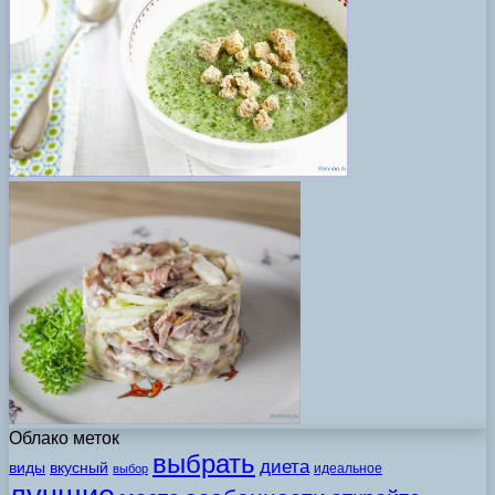
Облако меток
выбрать
диета
виды
вкусный
идеальное
выбор