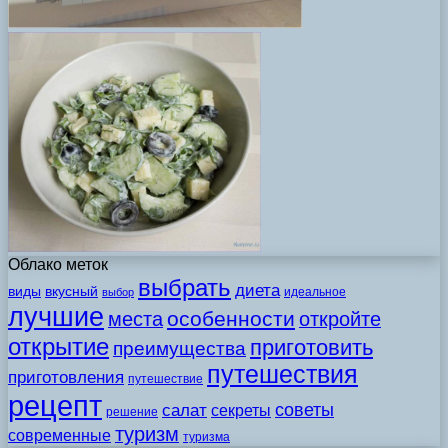
Облако меток
выбрать
диета
виды
вкусный
идеальное
выбор
лучшие
особенности
места
откройте
открытие
приготовить
преимущества
путешествия
приготовления
путешествие
рецепт
советы
салат
секреты
решение
туризм
современные
туризма