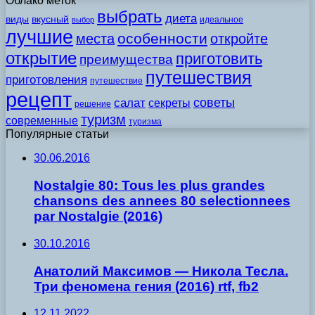
Облако меток
выбрать
диета
виды
вкусный
идеальное
выбор
лучшие
особенности
места
откройте
открытие
приготовить
преимущества
путешествия
приготовления
путешествие
рецепт
советы
салат
секреты
решение
туризм
современные
туризма
Популярные статьи
30.06.2016
Nostalgie 80: Tous les plus grandes
chansons des annees 80 selectionnees
par Nostalgie (2016)
30.10.2016
Анатолий Максимов — Никола Тесла.
Три феномена гения (2016) rtf, fb2
12.11.2022