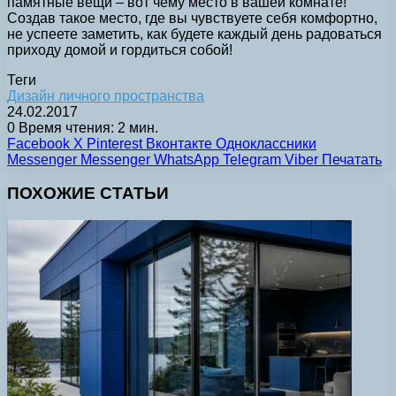
памятные вещи – вот чему место в вашей комнате!
Создав такое место, где вы чувствуете себя комфортно,
не успеете заметить, как будете каждый день радоваться
приходу домой и гордиться собой!
Теги
Дизайн личного пространства
24.02.2017
0
Время чтения: 2 мин.
Facebook
X
Pinterest
Вконтакте
Одноклассники
Messenger
Messenger
WhatsApp
Telegram
Viber
Печатать
ПОХОЖИЕ СТАТЬИ