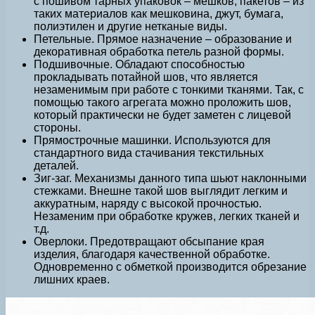
с пошивом тарных упаковок – мешков, пакетов – из
таких материалов как мешковина, джут, бумага,
полиэтилен и другие нетканые виды.
Петельные. Прямое назначение – образование и
декоративная обработка петель разной формы.
Подшивочные. Обладают способностью
прокладывать потайной шов, что является
незаменимым при работе с тонкими тканями. Так, с
помощью такого агрегата можно проложить шов,
который практически не будет заметен с лицевой
стороны.
Прямострочные машинки. Используются для
стандартного вида стачивания текстильных
деталей.
Зиг-заг. Механизмы данного типа шьют наклонными
стежками. Внешне такой шов выглядит легким и
аккуратным, наряду с высокой прочностью.
Незаменим при обработке кружев, легких тканей и
т.д.
Оверлоки. Предотвращают обсыпание края
изделия, благодаря качественной обработке.
Одновременно с обметкой производится обрезание
лишних краев.