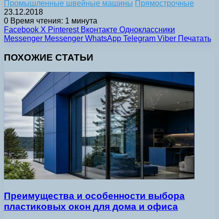
Промышленные швейные машины
Прямострочные
23.12.2018
0
Время чтения: 1 минута
Facebook
X
Pinterest
Вконтакте
Одноклассники
Messenger
Messenger
WhatsApp
Telegram
Viber
Печатать
ПОХОЖИЕ СТАТЬИ
Преимущества и особенности выбора
пластиковых окон для дома и офиса