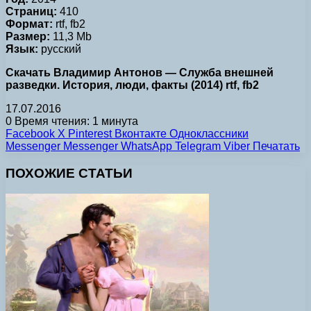
Страниц:
410
Формат:
rtf, fb2
Размер:
11,3 Mb
Язык:
русский
Скачать Владимир Антонов — Служба внешней
разведки. История, люди, факты (2014) rtf, fb2
17.07.2016
0
Время чтения: 1 минута
Facebook
X
Pinterest
Вконтакте
Одноклассники
Messenger
Messenger
WhatsApp
Telegram
Viber
Печатать
ПОХОЖИЕ СТАТЬИ