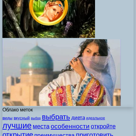
Облако меток
выбрать
диета
виды
вкусный
идеальное
выбор
лучшие
особенности
места
откройте
открытие
приготовить
преимущества