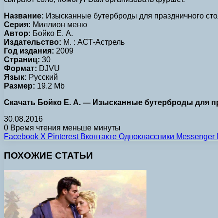
Название:
Изысканные бутерброды для праздничного сто
Серия:
Миллион меню
Автор:
Бойко Е. А.
Издательство:
М. : АСТ-Астрель
Год издания:
2009
Страниц:
30
Формат:
DJVU
Язык:
Русский
Размер:
19.2 Mb
Скачать Бойко Е. А. — Изысканные бутерброды для пр
30.08.2016
0
Время чтения меньше минуты
Facebook
X
Pinterest
Вконтакте
Одноклассники
Messenger
ПОХОЖИЕ СТАТЬИ