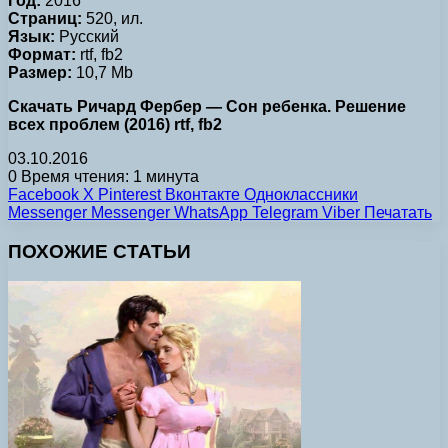
Год:
2016
Страниц:
520, ил.
Язык:
Русский
Формат:
rtf, fb2
Размер:
10,7 Mb
Скачать Ричард Фербер — Сон ребенка. Решение
всех проблем (2016) rtf, fb2
03.10.2016
0
Время чтения: 1 минута
Facebook
X
Pinterest
Вконтакте
Одноклассники
Messenger
Messenger
WhatsApp
Telegram
Viber
Печатать
ПОХОЖИЕ СТАТЬИ