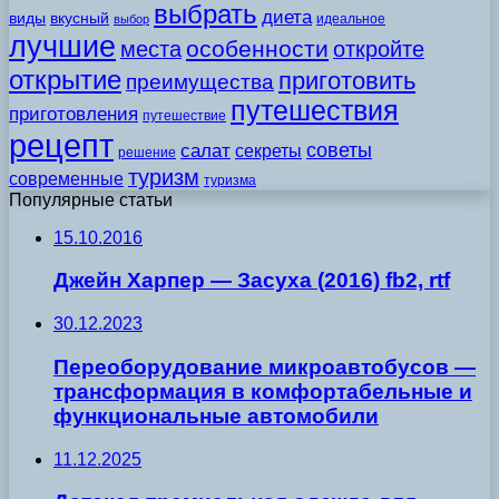
выбрать
диета
виды
вкусный
идеальное
выбор
лучшие
особенности
места
откройте
открытие
приготовить
преимущества
путешествия
приготовления
путешествие
рецепт
советы
салат
секреты
решение
туризм
современные
туризма
Популярные статьи
15.10.2016
Джейн Харпер — Засуха (2016) fb2, rtf
30.12.2023
Переоборудование микроавтобусов —
трансформация в комфортабельные и
функциональные автомобили
11.12.2025