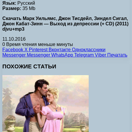
Язык:
Русский
Размер:
35 Mb
Скачать Марк Уильямс, Джон Тисдейл, Зиндел Сигал,
Джон Кабат-Зинн — Выход из депрессии (+ CD) (2011)
djvu+mp3
11.10.2016
0
Время чтения меньше минуты
Facebook
X
Pinterest
Вконтакте
Одноклассники
Messenger
Messenger
WhatsApp
Telegram
Viber
Печатать
ПОХОЖИЕ СТАТЬИ