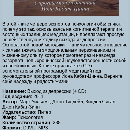
В этой книге четверо экспертов психологии объясняют,
почему это так, основываясь на когнитивной терапии и
восточных традициях медитации, и предлагают простую,
но действенную методику выхода из депрессии.
Основа этой новой методики — внимательное отношение
к самым тяжелым эмоциональным переживаниям и
жизненному опыту, которое помогает раз и навсегда
разорвать цепь хронической неудовлетворенности собой
и своей жизнью. К книге прилагается CD с
вспомогательной программой медитаций под
руководством профессора Йона Кабат-Цинна. Верните
себе надежду и радость жизни!
Название:
Выход из депрессии (+ CD)
Год издания:
2011
Автор:
Марк Уильямс, Джон Тисдейл, Зиндел Сигал,
Джон Кабат-Зинн
Издательство:
Питер
Жанр:
Психология
Количество страниц:
288
Формат:
DJVU+MP3