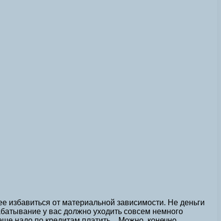
ее избавиться от материальной зависимости. Не деньги
рабатывание у вас должно уходить совсем немного
 еще надо по кредитам платить…Можно, конечно,