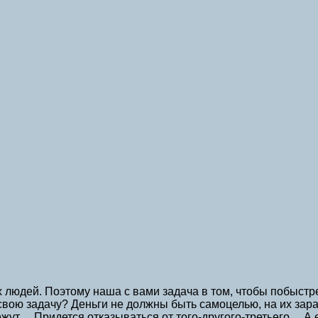
х людей. Поэтому наша с вами задача в том, чтобы побыстр
и свою задачу? Деньги не должны быть самоцелью, на их за
ежут… Придется отказываться от того-другого-третьего… А