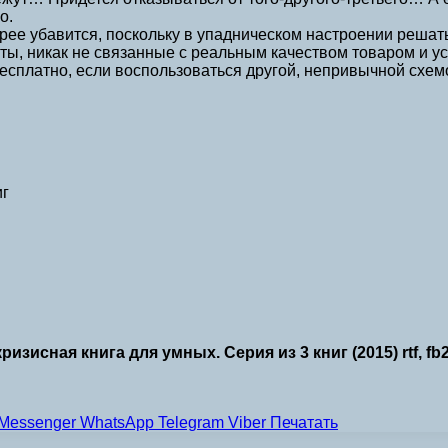
о.
корее убавится, поскольку в упадническом настроении решат
ы, никак не связанные с реальным качеством товаром и усл
есплатно, если воспользоваться другой, непривычной схем
иг
изисная книга для умных. Серия из 3 книг (2015) rtf, fb
Messenger
WhatsApp
Telegram
Viber
Печатать