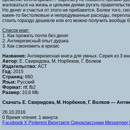
жаловаться на жизнь и целыми днями ругать правительств
Но денег и счастья от этого не прибавится. Более того, с
какие-то бестолковые и непродуманные расходы, переплат
стоить гораздо дешевле или его можно получить вообще б
Список книг:
1. Как прожить почти без денег
2. Антикризисный опыт дурака
3. Как сэкономить в кризис
Название:
Антикризисная книга для умных. Серия из 3 кн
Автор:
Е. Свиридова, М. Норбеков, Г. Волков
Издательство:
АСТ
Год:
2015
Страниц:
660
Язык:
Русский
Формат:
rtf, fb2
Размер:
10,6 Mb
Скачать Е. Свиридова, М. Норбеков, Г. Волков — Антикр
26.10.2016
0
Время чтения: 1 минута
Facebook
X
Pinterest
Вконтакте
Одноклассники
Messenger