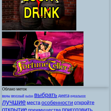
Облако меток
выбрать
диета
виды
вкусный
идеальное
выбор
лучшие
особенности
места
откройте
открытие
приготовить
преимущества