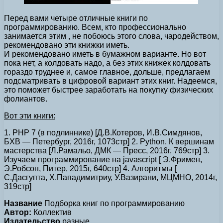
Перед вами четыре отличные книги по
программированию. Всем, кто профессионально
занимается этим , не побоюсь этого слова, чародейством,
рекомендовано эти книжки иметь.
И рекомендовано иметь в бумажном варианте. Но вот
пока нет, а колдовать надо, а без этих книжек колдовать
гораздо труднее и, самое главное, дольше, предлагаем
подсматривать в цифровой вариант этих книг. Надеемся,
это поможет быстрее заработать на покупку физических
фолиантов.
Вот эти книги:
1. PHP 7 (в подлиннике) [Д.В.Котеров, И.В.Симдянов,
БХВ — Петербург, 2016г, 1073стр] 2. Python. К вершинам
мастерства [Л.Рамальо, ДМК — Пресс, 2016г, 769стр] 3.
Изучаем программирование на javascript [ Э.Фримен,
Э.Робсон, Питер, 2015г, 640стр] 4. Алгоритмы [
С.Дасгупта, Х.Пападимитриу, У.Вазирани, МЦМНО, 2014г,
319стр]
Название
Подборка книг по программированию
Автор:
Коллектив
Издательство
разные