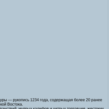
уры — рукопись 1234 года, содержащая более 20 ранее
кой Востока.
ранствий, мудрых калифов и хитрых торговцев, жестоких