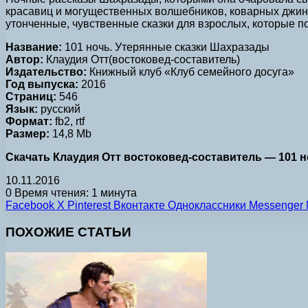
красавиц и могущественных волшебников, коварных джинн
утонченные, чувственные сказки для взрослых, которые п
Название:
101 ночь. Утерянные сказки Шахразады
Автор:
Клаудия Отт(востоковед-составитель)
Издательство:
Книжный клуб «Клуб семейного досуга»
Год выпуска:
2016
Страниц:
546
Язык:
русский
Формат:
fb2, rtf
Размер:
14,8 Mb
Скачать Клаудия Отт востоковед-составитель — 101 ноч
10.11.2016
0
Время чтения: 1 минута
Facebook
X
Pinterest
Вконтакте
Одноклассники
Messenger
ПОХОЖИЕ СТАТЬИ