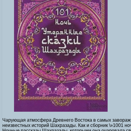
Чарующая атмосфера Древнего Востока в самых заворажи
неизвестных историй Шахразады. Как и сборник \»1001 ноч
Ночные рассказы Шахразады, которыми она очаровала свое