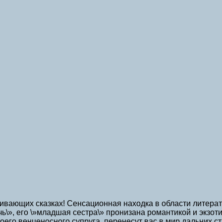
вающих сказках! Сенсационная находка в области литерат
ь\», его \»младшая сестра\» пронизана романтикой и экзоти
го венценосного супруга, перенесут вас в мир дальних ст