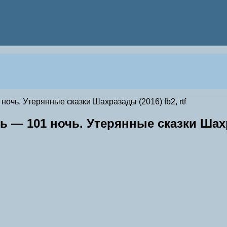
очь. Утерянные сказки Шахразады (2016) fb2, rtf
 — 101 ночь. Утерянные сказки Шахра