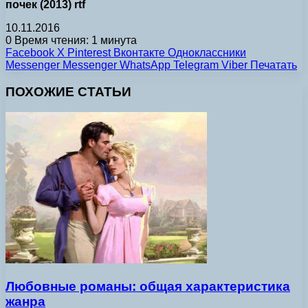
почек (2013) rtf
10.11.2016
0
Время чтения: 1 минута
Facebook
X
Pinterest
Вконтакте
Одноклассники
Messenger
Messenger
WhatsApp
Telegram
Viber
Печатать
ПОХОЖИЕ СТАТЬИ
Любовные романы: общая характеристика
жанра