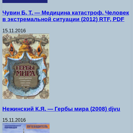
Чувин Б. Т. — Медицина катастроф. Человек
в экстремальной ситуации (2012) RTF, PDF
15.11.2016
Нежинский К.Я. — Гербы мира (2008) djvu
15.11.2016