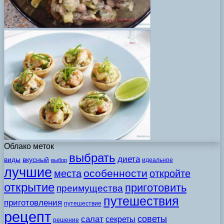
Облако меток
выбрать
диета
виды
вкусный
идеальное
выбор
лучшие
особенности
места
откройте
открытие
приготовить
преимущества
путешествия
приготовления
путешествие
рецепт
советы
салат
секреты
решение