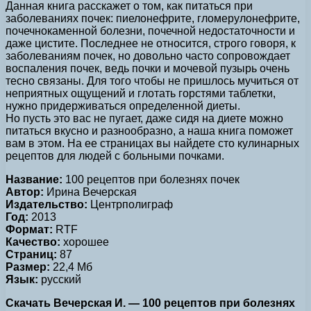
Данная книга расскажет о том, как питаться при
заболеваниях почек: пиелонефрите, гломерулонефрите,
почечнокаменной болезни, почечной недостаточности и
даже цистите. Последнее не относится, строго говоря, к
заболеваниям почек, но довольно часто сопровождает
воспаления почек, ведь почки и мочевой пузырь очень
тесно связаны. Для того чтобы не пришлось мучиться от
неприятных ощущений и глотать горстями таблетки,
нужно придерживаться определенной диеты.
Но пусть это вас не пугает, даже сидя на диете можно
питаться вкусно и разнообразно, а наша книга поможет
вам в этом. На ее страницах вы найдете сто кулинарных
рецептов для людей с больными почками.
Название:
100 рецептов при болезнях почек
Автор:
Ирина Вечерская
Издательство:
Центрполиграф
Год:
2013
Формат:
RTF
Качество:
хорошее
Страниц:
87
Размер:
22,4 Мб
Язык:
русский
Скачать Вечерская И. — 100 рецептов при болезнях