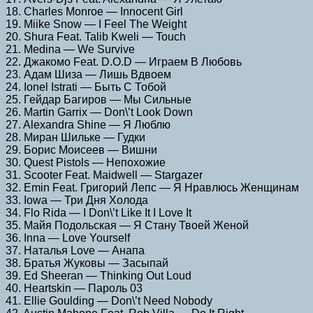
18. Charles Monroe — Innocent Girl
19. Miike Snow — I Feel The Weight
20. Shura Feat. Talib Kweli — Touch
21. Medina — We Survive
22. Джакомо Feat. D.O.D — Играем В Любовь
23. Адам Шиза — Лишь Вдвоем
24. Ionel Istrati — Быть С Тобой
25. Гейдар Багиров — Мы Сильные
26. Martin Garrix — Don\’t Look Down
27. Alexandra Shine — Я Люблю
28. Миран Шильке — Гудки
29. Борис Моисеев — Вишни
30. Quest Pistols — Непохожие
31. Scooter Feat. Maidwell — Stargazer
32. Emin Feat. Григорий Лепс — Я Нравлюсь Женщинам
33. Iowa — Три Дня Холода
34. Flo Rida — I Don\’t Like It I Love It
35. Майя Подольская — Я Стану Твоей Женой
36. Inna — Love Yourself
37. Наталья Love — Анапа
38. Братья Жуковы — Засыпай
39. Ed Sheeran — Thinking Out Loud
40. Heartskin — Пароль 03
41. Ellie Goulding — Don\’t Need Nobody