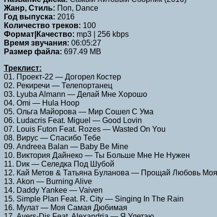
Жанр, Стиль:
Поп, Dance
Год выпуска:
2016
Количество треков:
100
Формат|Качество:
mp3 | 256 kbps
Время звучания:
06:05:27
Размер файла:
697.49 MB
Треклист:
01. Проект-22 — Догорел Костер
02. Рекиречи — Телепортанец
03. Lyuba Almann — Делай Мне Хорошо
04. Omi — Hula Hoop
05. Ольга Майорова — Мир Сошел С Ума
06. Ludacris Feat. Miguel — Good Lovin
07. Louis Futon Feat. Rozes — Wasted On You
08. Вирус — Спасибо Тебе
09. Andreea Balan — Baby Be Mine
10. Виктория Дайнеко — Ты Больше Мне Не Нужен
11. Dик — Селедка Под Шубой
12. Кай Метов & Татьяна Буланова — Прощай Любовь Мо
13. Akon — Burning Alive
14. Daddy Yankee — Vaiven
15. Simple Plan Feat. R. City — Singing In The Rain
16. Мулат — Моя Самая Дюбимая
17. Avers-Djs Feat. Alexandria — Я Улетаю