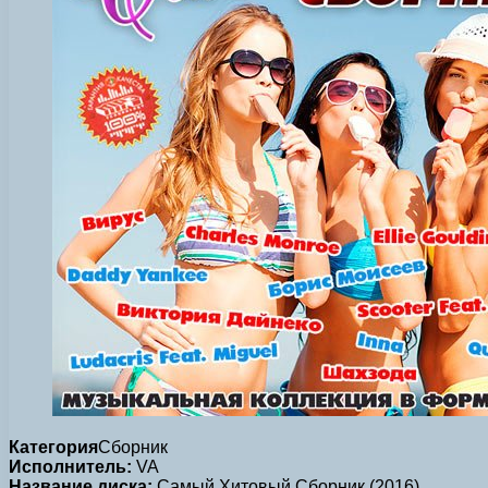
Категория
Сборник
Исполнитель:
VA
Название диска:
Самый Хитовый Сборник (2016)