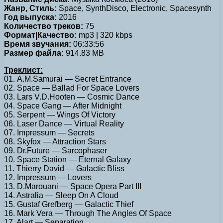
Жанр, Стиль:
Space, SynthDisco, Electronic, Spacesynth
Год выпуска:
2016
Количество треков:
75
Формат|Качество:
mp3 | 320 kbps
Время звучания:
06:33:56
Размер файла:
914.83 MB
Треклист:
01. A.M.Samurai — Secret Entrance
02. Space — Ballad For Space Lovers
03. Lars V.D.Hooten — Cosmic Dance
04. Space Gang — After Midnight
05. Serpent — Wings Of Victory
06. Laser Dance — Virtual Reality
07. Impressum — Secrets
08. Skyfox — Attraction Stars
09. Dr.Future — Sarcophaser
10. Space Station — Eternal Galaxy
11. Thierry David — Galactic Bliss
12. Impressum — Lovers
13. D.Marouani — Space Opera Part III
14. Astralia — Sleep On A Cloud
15. Gustaf Grefberg — Galactic Thief
16. Mark Vera — Through The Angles Of Space
17. Alart — Separation