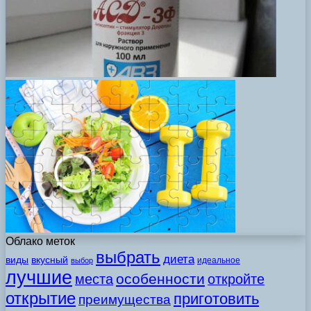
Облако меток
выбрать
диета
виды
вкусный
идеальное
выбор
лучшие
особенности
места
откройте
открытие
приготовить
преимущества