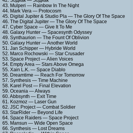
42. Зодиак — Зодиак
43. Mulperi — Rainbow In The Night
44. Mark Vera — Protocosm
45. Digital Jupiter & Studio Pla — The Glory Of The Space
46. The Digital Jupiter — The Glory Of The Space
47. Cyber Space — Give It To Me
48. Galaxy Hunter — Spacesynth Odyssey
49. Synthaurion — The Fount Of Oblivion
50. Galaxy Hunter — Another World
51. Jan Schipper — Hybride World
52. Marco Rochowski — Star Crusader
53. Space Project — Alien Voices
54. Empty Area — Stars Above Omega
55. Xain L.K. — Space Diablo
56. Dreamtime — Reach For Tomorrow
57. Synthesis — Time Machine
58. Karel Post — Final Elevation
59. Oceania — Always
60. Abbsynth — Exit Time
61. Kozmoz — Laser Gun
62. JSC Project — Combat Soldier
63. StarRider — Beyond Life
64. Space Raiders — Space Project
65. Mansun — Wide Open Space
66. Synthesis — Lost Dreams