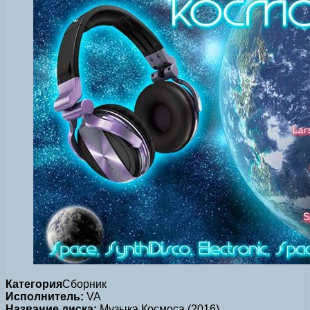
Категория
Сборник
Исполнитель:
VA
Название диска:
Музыка Космоса (2016)