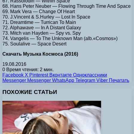
67. Rassolodin — Within Space
68. Hans Peter Neuber — Flowing Through Time And Space
69. Mark Vera — Change Of Heart
70. J.Vincent & S.Hurley — Lost In Space
71. Dreamtime — Turrican To Main
72. Alphawave — In A Distant Galaxy
73. Mitch van Hayden — Spy vs. Spy
74. Vangelis — To The Unknown Man (alb.«Cosmos»)
75. Soulalive — Space Desert
Скачать Музыка Космоса (2016)
19.08.2016
0
Время чтения: 2 мин.
Facebook
X
Pinterest
Вконтакте
Одноклассники
Messenger
Messenger
WhatsApp
Telegram
Viber
Печатать
ПОХОЖИЕ СТАТЬИ