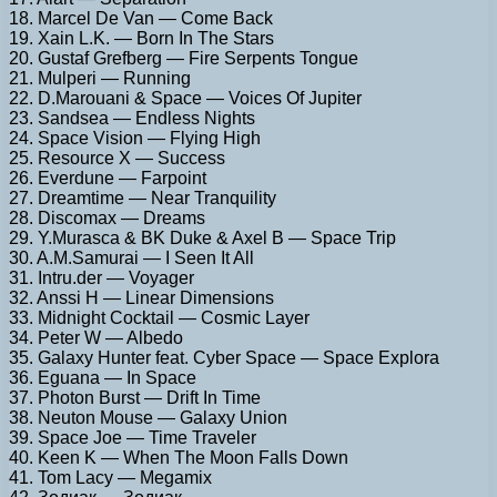
18. Marcel De Van — Come Back
19. Xain L.K. — Born In The Stars
20. Gustaf Grefberg — Fire Serpents Tongue
21. Mulperi — Running
22. D.Marouani & Space — Voices Of Jupiter
23. Sandsea — Endless Nights
24. Space Vision — Flying High
25. Resource X — Success
26. Everdune — Farpoint
27. Dreamtime — Near Tranquility
28. Discomax — Dreams
29. Y.Murasca & BK Duke & Axel B — Space Trip
30. A.M.Samurai — I Seen It All
31. Intru.der — Voyager
32. Anssi H — Linear Dimensions
33. Midnight Cocktail — Cosmic Layer
34. Peter W — Albedo
35. Galaxy Hunter feat. Cyber Space — Space Explora
36. Eguana — In Space
37. Photon Burst — Drift In Time
38. Neuton Mouse — Galaxy Union
39. Space Joe — Time Traveler
40. Keen K — When The Moon Falls Down
41. Tom Lacy — Megamix