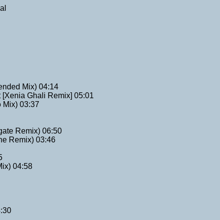
al
nded Mix) 04:14
 [Xenia Ghali Remix] 05:01
 Mix) 03:37
gate Remix) 06:50
he Remix) 03:46
5
ix) 04:58
4:30