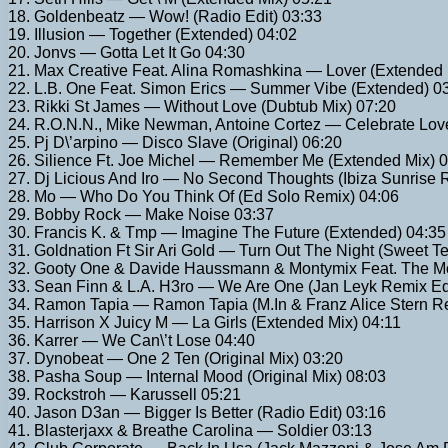
18. Goldenbeatz — Wow! (Radio Edit) 03:33
19. Illusion — Together (Extended) 04:02
20. Jonvs — Gotta Let It Go 04:30
21. Max Creative Feat. Alina Romashkina — Lover (Extended 
22. L.B. One Feat. Simon Erics — Summer Vibe (Extended) 0
23. Rikki St James — Without Love (Dubtub Mix) 07:20
24. R.O.N.N., Mike Newman, Antoine Cortez — Celebrate Lov
25. Pj D\’arpino — Disco Slave (Original) 06:20
26. Silience Ft. Joe Michel — Remember Me (Extended Mix) 
27. Dj Licious And Iro — No Second Thoughts (Ibiza Sunrise 
28. Mo — Who Do You Think Of (Ed Solo Remix) 04:06
29. Bobby Rock — Make Noise 03:37
30. Francis K. & Tmp — Imagine The Future (Extended) 04:35
31. Goldnation Ft Sir Ari Gold — Turn Out The Night (Sweet T
32. Gooty One & Davide Haussmann & Montymix Feat. The Mo
33. Sean Finn & L.A. H3ro — We Are One (Jan Leyk Remix Edi
34. Ramon Tapia — Ramon Tapia (M.In & Franz Alice Stern R
35. Harrison X Juicy M — La Girls (Extended Mix) 04:11
36. Karrer — We Can\’t Lose 04:40
37. Dynobeat — One 2 Ten (Original Mix) 03:20
38. Pasha Soup — Internal Mood (Original Mix) 08:03
39. Rockstroh — Karussell 05:21
40. Jason D3an — Bigger Is Better (Radio Edit) 03:16
41. Blasterjaxx & Breathe Carolina — Soldier 03:13