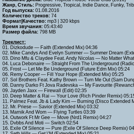
Жанр, Стиль:
Progressive, Tropical, Indie Dance, Funky, Trib
Год выпуска:
01.08.2016
Количество треков:
74
Формат|Качество:
mp3 | 320 kbps
Время звучания:
05:43:40
Размер файла:
798 MB
Треклист:
01. Dizkodude — Faith (Extended Mix) 04:36
02. Mike Candys And Evelyn Summer — Summer Dream (Exte
03. Dino Mfu & Claydee Feat. Andy Nicolas — No Matter What
04. Luca Debonaire — Straight From The Underground (Radio
05. Frost — Let Me Be Underground (Future Edm Mix) 05:24
06. Remy Cooper — Fill Your Hope (Extended Mix) 05:25
07. Sol Brothers Feat. Kathy Brown — Turn Me Out (Sam Dun
08. Danny Darko Ft Jova Radevska — My Favourite (Rewanc
09. Jayden Jaxx — Firewall (Edit) 02:35
10. Deep Matter & Rai — Your Love (Rich Pinder Remix) 05:1
11. Palmez Feat. Jb & Lady Kim — Burning (Disco Extended M
12. Mr. Priese — Savior (Extended Mix) 03:32
13. Marnik And Wom — Flying Turtles 03:39
14. Outwork Ft Mr Gee — Move (Nrd1 Remix) 04:27
15. Dvbbs And Moti — Switch 02:54
16. Exile Of Silence — Pure (Exile Of Silence Deep Remix) 0
17. Seth Hills — Get \’M (Extended Mix) 05:21