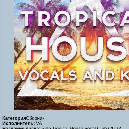
Категория
Сборник
Исполнитель:
VA
Название диска:
Side Tropical House Vocal Club (2016)