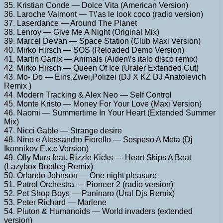
35. Kristian Conde — Dolce Vita (American Version)
36. Laroche Valmont — T\’as le look coco (radio version)
37. Laserdance — Around The Planet
38. Lenroy — Give Me A Night (Original Mix)
39. Marcel DeVan — Space Station (Club Maxi Version)
40. Mirko Hirsch — SOS (Reloaded Demo Version)
41. Martin Garrix — Animals (Aiden\’s italo disco remix)
42. Mirko Hirsch — Queen Of Ice (Uraler Extended Cut)
43. Mo- Do — Eins,Zwei,Polizei (DJ X KZ DJ Anatolevich
Remix )
44. Modern Tracking & Alex Neo — Self Control
45. Monte Kristo — Money For Your Love (Maxi Version)
46. Naomi — Summertime In Your Heart (Extended Summer
Mix)
47. Nicci Gable — Strange desire
48. Nino e Alessandro Fiorello — Sospeso A Meta (Dj
Ikonnikov E.x.c Version)
49. Olly Murs feat. Rizzle Kicks — Heart Skips A Beat
(Lazybox Bootleg Remix)
50. Orlando Johnson — One night pleasure
51. Patrol Orchestra — Pioneer 2 (radio version)
52. Pet Shop Boys — Paninaro (Ural Djs Remix)
53. Peter Richard — Marlene
54. Pluton & Humanoids — World invaders (extended
version)