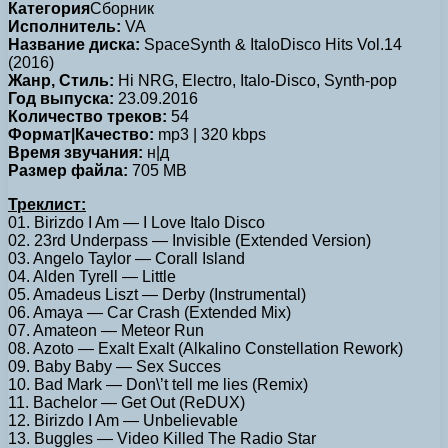
Категория
Сборник
Исполнитель:
VA
Название диска:
SpaceSynth & ItaloDisco Hits Vol.14
(2016)
Жанр, Стиль:
Hi NRG, Electro, Italo-Disco, Synth-pop
Год выпуска:
23.09.2016
Количество треков:
54
Формат|Качество:
mp3 | 320 kbps
Время звучания:
н|д
Размер файла:
705 MB
Треклист:
01. Birizdo I Am — I Love Italo Disco
02. 23rd Underpass — Invisible (Extended Version)
03. Angelo Taylor — Corall Island
04. Alden Tyrell — Little
05. Amadeus Liszt — Derby (Instrumental)
06. Amaya — Car Crash (Extended Mix)
07. Amateon — Meteor Run
08. Azoto — Exalt Exalt (Alkalino Constellation Rework)
09. Baby Baby — Sex Succes
10. Bad Mark — Don\’t tell me lies (Remix)
11. Bachelor — Get Out (ReDUX)
12. Birizdo I Am — Unbelievable
13. Buggles — Video Killed The Radio Star