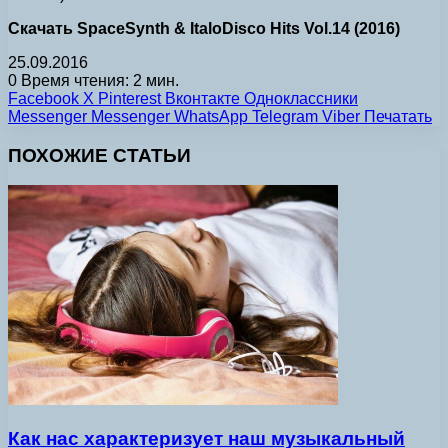
Скачать SpaceSynth & ItaloDisco Hits Vol.14 (2016)
25.09.2016
0
Время чтения: 2 мин.
Facebook
X
Pinterest
Вконтакте
Одноклассники
Messenger
Messenger
WhatsApp
Telegram
Viber
Печатать
ПОХОЖИЕ СТАТЬИ
Как нас характеризует наш музыкальный