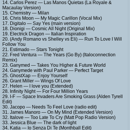
14. Carlos Perez — Las Manos Quietas (La Royale &
Macaulay Version)
15. Chemistry — Milan
16. Chris Moon — My Magic Carillon (Vocal Mix)
17. Digitalo — Say Yes (main version)
18. Dionigi — Cosmic All Night (Original Mix)
19. Electrick Dragon — Italian Inspiration
20. (Andy Romano vs Shelley vs Eli) — Run To Love I Will
Follow You
21. Estimado — Stars Tonight
22. Fred Ventura — The Years (Go By) (Italoconnection
Remix)
23. Ganymed — Takes You Higher & Future World
24. Ganymede with Paul Parker — Perfect Target
25. GhostXap — Enjoy Yourself
26. Grant Miller — Wings Of Love
27. Helen — I love you (Extended)
28. Infinity Night — For Four Million Years
29. I-F — Space Invaders Are Smoking Grass (Alden Tyrell
Edit)
30. Jacopo — Needs To Feel Love (radio edit)
31. James Manoro — On My Mind (Extended Version)
32. Italove — Too Late To Cry (Matt Pop Radio Version)
33. Jessica Blue — The dark of light
34. Katia — Io Senza Di Te (Monthball Edit)