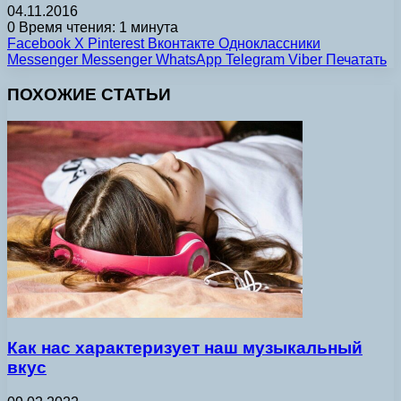
04.11.2016
0
Время чтения: 1 минута
Facebook
X
Pinterest
Вконтакте
Одноклассники
Messenger
Messenger
WhatsApp
Telegram
Viber
Печатать
ПОХОЖИЕ СТАТЬИ
Как нас характеризует наш музыкальный
вкус