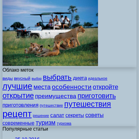
Облако меток
выбрать
диета
виды
вкусный
идеальное
выбор
лучшие
особенности
места
откройте
открытие
приготовить
преимущества
путешествия
приготовления
путешествие
рецепт
советы
салат
секреты
решение
туризм
современные
туризма
Популярные статьи