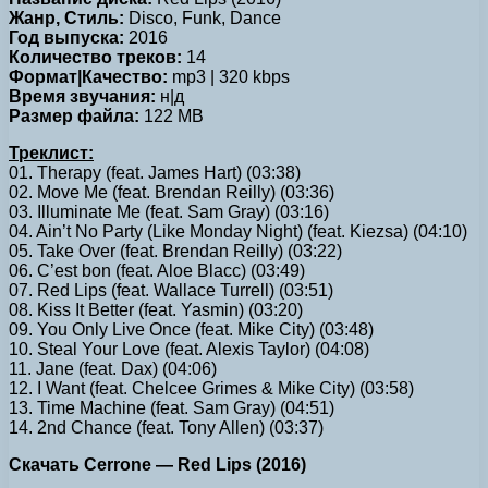
Жанр, Стиль:
Disco, Funk, Dance
Год выпуска:
2016
Количество треков:
14
Формат|Качество:
mp3 | 320 kbps
Время звучания:
н|д
Размер файла:
122 MB
Треклист:
01. Therapy (feat. James Hart) (03:38)
02. Move Me (feat. Brendan Reilly) (03:36)
03. Illuminate Me (feat. Sam Gray) (03:16)
04. Ain’t No Party (Like Monday Night) (feat. Kiezsa) (04:10)
05. Take Over (feat. Brendan Reilly) (03:22)
06. C’est bon (feat. Aloe Blacc) (03:49)
07. Red Lips (feat. Wallace Turrell) (03:51)
08. Kiss It Better (feat. Yasmin) (03:20)
09. You Only Live Once (feat. Mike City) (03:48)
10. Steal Your Love (feat. Alexis Taylor) (04:08)
11. Jane (feat. Dax) (04:06)
12. I Want (feat. Chelcee Grimes & Mike City) (03:58)
13. Time Machine (feat. Sam Gray) (04:51)
14. 2nd Chance (feat. Tony Allen) (03:37)
Скачать Cerrone — Red Lips (2016)