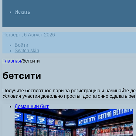
Искать
Четверг , 6 Август 2026
Войти
Switch skin
Главная
/
бетсити
бетсити
Получите бесплатное пари за регистрацию и начинайте дел
Условия участия довольно просты: достаточно сделать р
Домашний быт