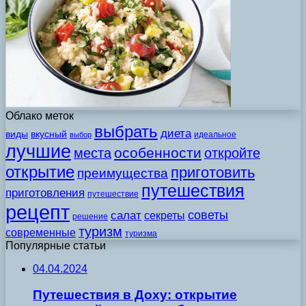
Облако меток
выбрать
диета
виды
вкусный
идеальное
выбор
лучшие
особенности
места
откройте
открытие
приготовить
преимущества
путешествия
приготовления
путешествие
рецепт
советы
салат
секреты
решение
туризм
современные
туризма
Популярные статьи
04.04.2024
Путешествия в Доху: открытие