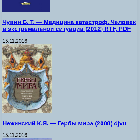
Чувин Б. Т. — Медицина катастроф. Человек
в экстремальной ситуации (2012) RTF, PDF
15.11.2016
Нежинский К.Я. — Гербы мира (2008) djvu
15.11.2016