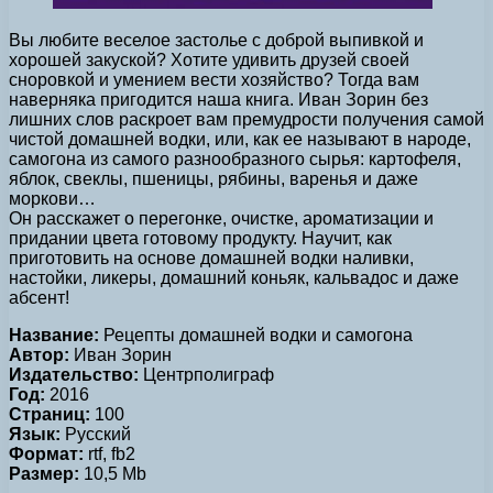
Вы любите веселое застолье с доброй выпивкой и
хорошей закуской? Хотите удивить друзей своей
сноровкой и умением вести хозяйство? Тогда вам
наверняка пригодится наша книга. Иван Зорин без
лишних слов раскроет вам премудрости получения самой
чистой домашней водки, или, как ее называют в народе,
самогона из самого разнообразного сырья: картофеля,
яблок, свеклы, пшеницы, рябины, варенья и даже
моркови…
Он расскажет о перегонке, очистке, ароматизации и
придании цвета готовому продукту. Научит, как
приготовить на основе домашней водки наливки,
настойки, ликеры, домашний коньяк, кальвадос и даже
абсент!
Название:
Рецепты домашней водки и самогона
Автор:
Иван Зорин
Издательство:
Центрполиграф
Год:
2016
Страниц:
100
Язык:
Русский
Формат:
rtf, fb2
Размер:
10,5 Mb