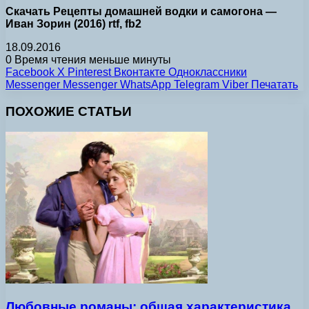
Скачать Рецепты домашней водки и самогона —
Иван Зорин (2016) rtf, fb2
18.09.2016
0
Время чтения меньше минуты
Facebook
X
Pinterest
Вконтакте
Одноклассники
Messenger
Messenger
WhatsApp
Telegram
Viber
Печатать
ПОХОЖИЕ СТАТЬИ
Любовные романы: общая характеристика