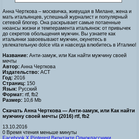
Анна Черткова – москвичка, живущая в Милане, жена и
мать итальянцев, успешный журналист и популярный
сетевой блогер. Она раскрывает самые потаенные
нюансы жизни и темперамента итальянок: от привычек
до секретов обольщения мужчин. Вы узнаете как
итальянки завоевывают мужчин, окунетесь в
увлекательную dolce vita и навсегда влюбитесь в Италию!
Название:
Анти-замуж, или Как найти мужчину своей
мечты
Автор:
Анна Черткова
Издательство:
АСТ
Год:
2016
Страниц:
150
Язык:
Русский
Формат:
rtf, fb2
Размер:
10,6 Mb
Скачать Анна Черткова — Анти-замуж, или Как найти
мужчину своей мечты (2016) rtf, fb2
13.10.2016
0
Время чтения меньше минуты
Facebook
X
Pinterest
Вконтакте
Одноклассники