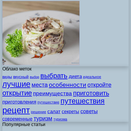
Облако меток
выбрать
диета
виды
вкусный
идеальное
выбор
лучшие
особенности
места
откройте
открытие
приготовить
преимущества
путешествия
приготовления
путешествие
рецепт
советы
салат
секреты
решение
туризм
современные
туризма
Популярные статьи