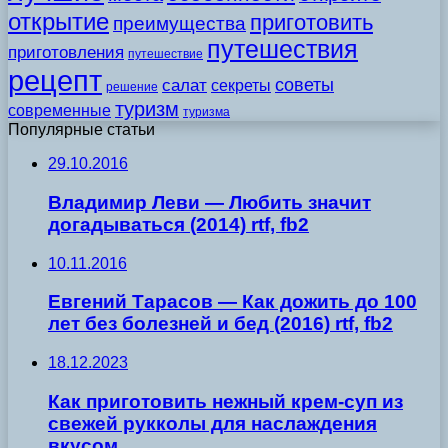
открытие
приготовить
преимущества
путешествия
приготовления
путешествие
рецепт
советы
салат
секреты
решение
туризм
современные
туризма
Популярные статьи
29.10.2016
Владимир Леви — Любить значит
догадываться (2014) rtf, fb2
10.11.2016
Евгений Тарасов — Как дожить до 100
лет без болезней и бед (2016) rtf, fb2
18.12.2023
Как приготовить нежный крем-суп из
свежей рукколы для наслаждения
вкусом