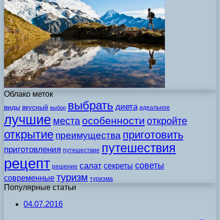
Облако меток
выбрать
диета
виды
вкусный
идеальное
выбор
лучшие
особенности
места
откройте
открытие
приготовить
преимущества
путешествия
приготовления
путешествие
рецепт
советы
салат
секреты
решение
туризм
современные
туризма
Популярные статьи
04.07.2016