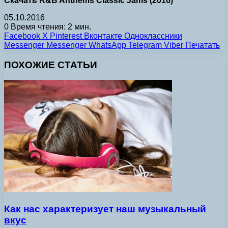
Скачать R&B Anthems Classic Jams (2016)
05.10.2016
0
Время чтения: 2 мин.
Facebook
X
Pinterest
Вконтакте
Одноклассники
Messenger
Messenger
WhatsApp
Telegram
Viber
Печатать
ПОХОЖИЕ СТАТЬИ
Как нас характеризует наш музыкальный
вкус