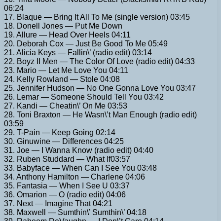
06:24
17. Blaque — Bring It All To Me (single version) 03:45
18. Donell Jones — Put Me Down
19. Allure — Head Over Heels 04:11
20. Deborah Cox — Just Be Good To Me 05:49
21. Alicia Keys — Fallin\’ (radio edit) 03:14
22. Boyz II Men — The Color Of Love (radio edit) 04:33
23. Mario — Let Me Love You 04:11
24. Kelly Rowland — Stole 04:08
25. Jennifer Hudson — No One Gonna Love You 03:47
26. Lemar — Someone Should Tell You 03:42
27. Kandi — Cheatin\’ On Me 03:53
28. Toni Braxton — He Wasn\’t Man Enough (radio edit)
03:59
29. T-Pain — Keep Going 02:14
30. Ginuwine — Differences 04:25
31. Joe — I Wanna Know (radio edit) 04:40
32. Ruben Studdard — What If03:57
33. Babyface — When Can I See You 03:48
34. Anthony Hamilton — Charlene 04:06
35. Fantasia — When I See U 03:37
36. Omarion — O (radio edit) 04:06
37. Next — Imagine That 04:21
38. Maxwell — Sumthin\’ Sumthin\’ 04:18