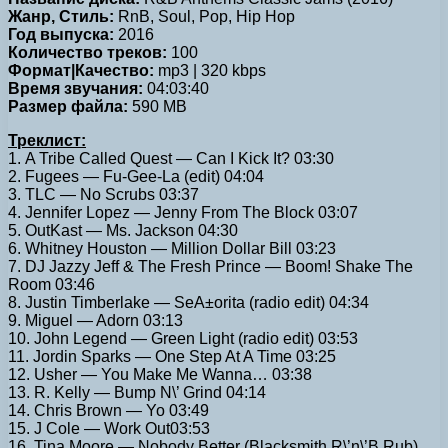
Жанр, Стиль:
RnB, Soul, Pop, Hip Hop
Год выпуска:
2016
Количество треков:
100
Формат|Качество:
mp3 | 320 kbps
Время звучания:
04:03:40
Размер файла:
590 MB
Треклист:
1. A Tribe Called Quest — Can I Kick It? 03:30
2. Fugees — Fu-Gee-La (edit) 04:04
3. TLC — No Scrubs 03:37
4. Jennifer Lopez — Jenny From The Block 03:07
5. OutKast — Ms. Jackson 04:30
6. Whitney Houston — Million Dollar Bill 03:23
7. DJ Jazzy Jeff & The Fresh Prince — Boom! Shake The
Room 03:46
8. Justin Timberlake — SeA±orita (radio edit) 04:34
9. Miguel — Adorn 03:13
10. John Legend — Green Light (radio edit) 03:53
11. Jordin Sparks — One Step At A Time 03:25
12. Usher — You Make Me Wanna… 03:38
13. R. Kelly — Bump N\’ Grind 04:14
14. Chris Brown — Yo 03:49
15. J Cole — Work Out03:53
16. Tina Moore — Nobody Better (Blacksmith R\’n\’B Rub)