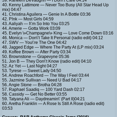
39. Raheem DeVaughn — I Don\’t Care 04:14
40. Kenny Lattimore — Never Too Busy (All Star Head Up
mix) 04:47
41. Christina Aguilera — Genie In A Bottle 03:36
42. P!nk — Most Girls 04:59
43. Aaliyah — I\’m So Into You 03:25
44. Amerie — Gotta Work 03:09
45. Evelyn \»Champagne\» King — Love Come Down 03:16
46. Monica — Don\’t Take It Personal (radio edit) 04:12
47. SWV — You\’re The One 04:42
48. Jagged Edge — Where The Party At (LP mix) 03:24
49. Koffee Brown — After Party 03:34
50. Brownstone — Grapevyne 05:36
51. Jon B — They Don\’t Know (radio edit) 04:10
52. Az Yet — Last Night 04:27
53. Tyrese — Sweet Lady 04:50
54. Andrew Roachford — The Way I Feel 03:44
55. Jazmine Sullivan — Need U Bad 04:17
56. Angie Stone — Brotha 04:28
57. Raphael Saadiq — 100 Yard Dash 02:17
58. Cassidy — Get No Better 03:55
59. Tatyana Ali — Daydreamin\’ (Part II)04:21
60. Aretha Franklin — A Rose Is Still A Rose (radio edit)
03:53