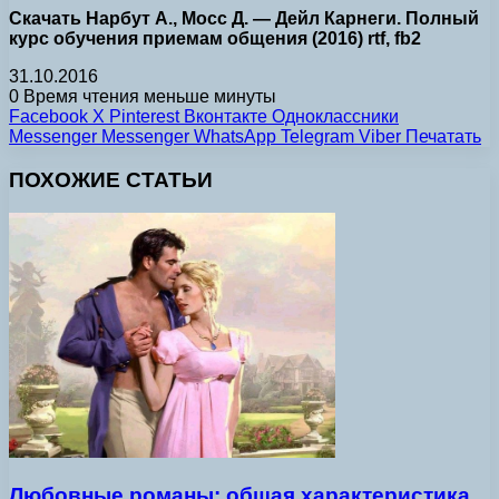
Скачать Нарбут А., Мосс Д. — Дейл Карнеги. Полный
курс обучения приемам общения (2016) rtf, fb2
31.10.2016
0
Время чтения меньше минуты
Facebook
X
Pinterest
Вконтакте
Одноклассники
Messenger
Messenger
WhatsApp
Telegram
Viber
Печатать
ПОХОЖИЕ СТАТЬИ
Любовные романы: общая характеристика