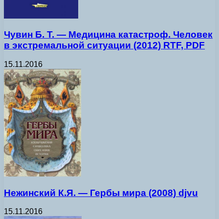
Чувин Б. Т. — Медицина катастроф. Человек
в экстремальной ситуации (2012) RTF, PDF
15.11.2016
Нежинский К.Я. — Гербы мира (2008) djvu
15.11.2016