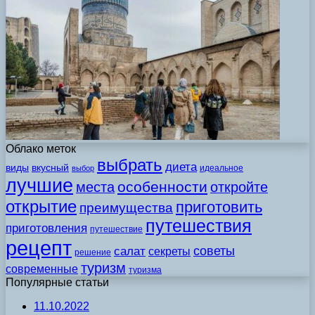
Облако меток
выбрать
диета
виды
вкусный
идеальное
выбор
лучшие
особенности
места
откройте
открытие
приготовить
преимущества
путешествия
приготовления
путешествие
рецепт
советы
салат
секреты
решение
туризм
современные
туризма
Популярные статьи
11.10.2022