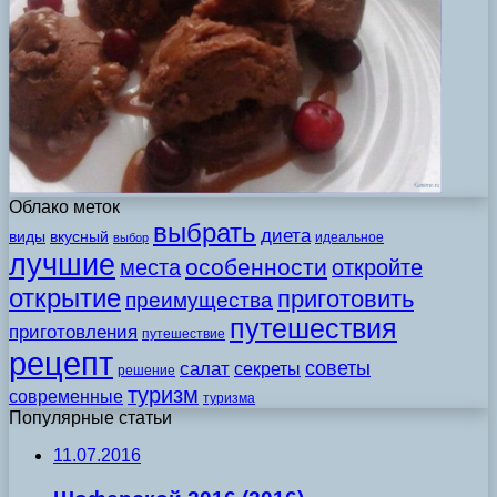
Облако меток
выбрать
диета
виды
вкусный
идеальное
выбор
лучшие
особенности
места
откройте
открытие
приготовить
преимущества
путешествия
приготовления
путешествие
рецепт
советы
салат
секреты
решение
туризм
современные
туризма
Популярные статьи
11.07.2016