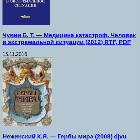
Чувин Б. Т. — Медицина катастроф. Человек
в экстремальной ситуации (2012) RTF, PDF
15.11.2016
Нежинский К.Я. — Гербы мира (2008) djvu