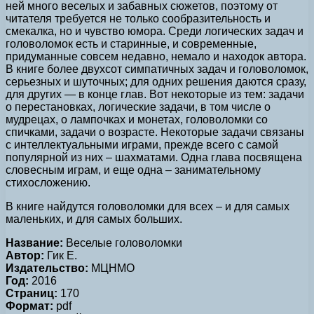
ней много веселых и забавных сюжетов, поэтому от
читателя требуется не только сообразительность и
смекалка, но и чувство юмора. Среди логических задач и
головоломок есть и старинные, и современные,
придуманные совсем недавно, немало и находок автора.
В книге более двухсот симпатичных задач и головоломок,
серьезных и шуточных; для одних решения даются сразу,
для других — в конце глав. Вот некоторые из тем: задачи
о перестановках, логические задачи, в том числе о
мудрецах, о лампочках и монетах, головоломки со
спичками, задачи о возрасте. Некоторые задачи связаны
с интеллектуальными играми, прежде всего с самой
популярной из них – шахматами. Одна глава посвящена
словесным играм, и еще одна – занимательному
стихосложению.
В книге найдутся головоломки для всех – и для самых
маленьких, и для самых больших.
Название:
Веселые головоломки
Автор:
Гик Е.
Издательство:
МЦНМО
Год:
2016
Страниц:
170
Формат:
pdf