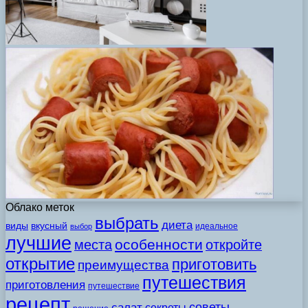
Облако меток
выбрать
диета
виды
вкусный
идеальное
выбор
лучшие
особенности
места
откройте
открытие
приготовить
преимущества
путешествия
приготовления
путешествие
рецепт
советы
салат
секреты