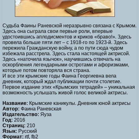
Судьба Фаины Раневской неразрывно связана с Крымом.
Здесь она сыграла свои первые роли, впервые
удостоившись аплодисментов и криков «браво!». Здесь
провела больше пяти лет – с 1918-го по 1923-й. Здесь
пережила Гражданскую войну, а по пути сюда чудом
избежала расстрела. Здесь стала настоящей актрисой.
Здесь «наточила язычок», научившись отвечать на
оскорбления легендарными остротами и афоризмами,
которые потом повторяла вся страна.
И все эти крымские годы Фаина Георгиевна вела
дневник, который ждал публикации почти столетие.
Первое издание этих «Крымских тетрадей» – уникальная
возможность услышать живой голос великой актрисы.
Название:
Крымские каникулы. Дневник юной актрисы
Автор:
Фаина Раневская
Издательство:
Яуза
Год:
2016
Страниц:
210
Язык:
Русский
Формат:
rtf, fb2