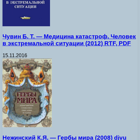
Чувин Б. Т. — Медицина катастроф. Человек
в экстремальной ситуации (2012) RTF, PDF
15.11.2016
Нежинский К.Я. — Гербы мира (2008) djvu