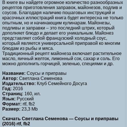
В книге вы найдете огромное количество разнообразных
рецептов приготовления заправок, майонезов, подлив и
соусов. Благодаря наличию пошаговых инструкций и
красочных иллюстраций книга будет интересна не только
опытным, но и начинающим кулинарам. Майонезы,
подливы и заправки – это последний штрих, который
дополняет блюдо и делает его уникальным. Майонез
представляет собой французский холодный соус,
который является универсальной приправой ко многим
блюдам из рыбы и мяса.
Традиционный рецепт майонеза включает растительное
масло, яичный желток, лимонный сок, сахар и соль. Его
можно дополнить горчицей, зеленью, специями и др.
Название:
Соусы и приправы
Автор:
Светлана Семенова
Издательство:
Клуб Семейного Досуга
Год:
2016
Страниц:
160, ил.
Язык:
Русский
Формат:
rtf, fb2
Размер:
23,3 Mb
Скачать Светлана Семенова — Соусы и приправы
(2016) rtf, fb2