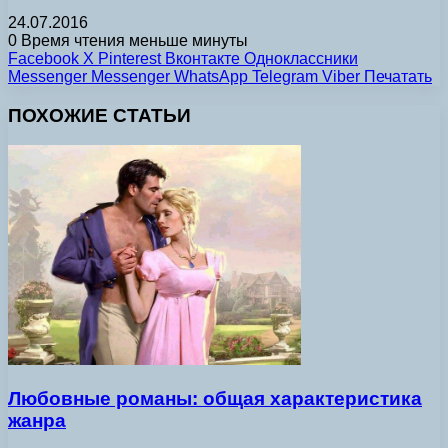
24.07.2016
0
Время чтения меньше минуты
Facebook
X
Pinterest
Вконтакте
Одноклассники
Messenger
Messenger
WhatsApp
Telegram
Viber
Печатать
ПОХОЖИЕ СТАТЬИ
Любовные романы: общая характеристика
жанра