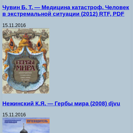
Чувин Б. Т. — Медицина катастроф. Человек
в экстремальной ситуации (2012) RTF, PDF
15.11.2016
Нежинский К.Я. — Гербы мира (2008) djvu
15.11.2016