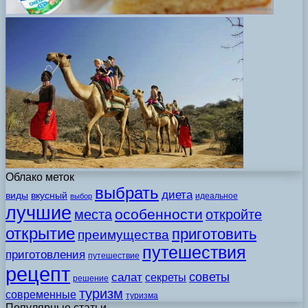
Облако меток
выбрать
диета
виды
вкусный
идеальное
выбор
лучшие
особенности
места
откройте
открытие
приготовить
преимущества
путешествия
приготовления
путешествие
рецепт
советы
салат
секреты
решение
туризм
современные
туризма
Популярные статьи