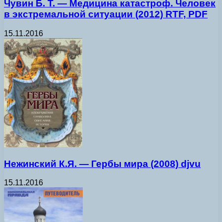
Чувин Б. Т. — Медицина катастроф. Человек
в экстремальной ситуации (2012) RTF, PDF
15.11.2016
Нежинский К.Я. — Гербы мира (2008) djvu
15.11.2016