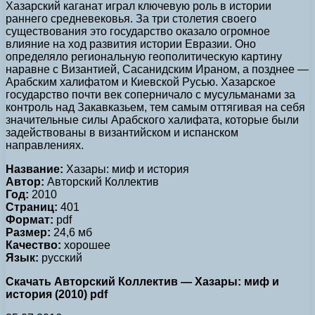
Хазарский каганат играл ключевую роль в истории
раннего средневековья. За три столетия своего
существования это государство оказало огромное
влияние на ход развития истории Евразии. Оно
определяло региональную геополитическую картину
наравне с Византией, Сасанидским Ираном, а позднее —
Арабским халифатом и Киевской Русью. Хазарское
государство почти век соперничало с мусульманами за
контроль над Закавказьем, тем самым оттягивая на себя
значительные силы Арабского халифата, которые были
задействованы в византийском и испанском
направлениях.
Название:
Хазары: миф и история
Автор:
Авторский Коллектив
Год:
2010
Страниц:
401
Формат:
pdf
Размер:
24,6 мб
Качество:
хорошее
Язык:
русский
Скачать Авторский Коллектив — Хазары: миф и
история (2010) pdf