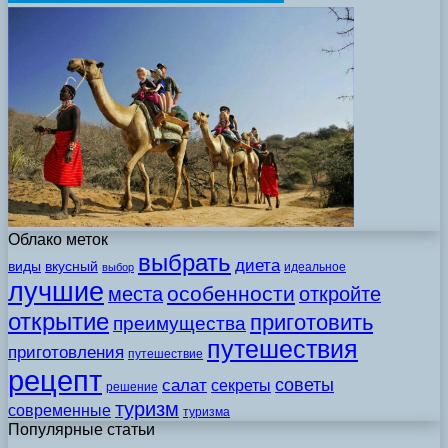
Облако меток
выбрать
диета
виды
вкусный
идеальное
выбор
лучшие
особенности
места
откройте
открытие
приготовить
преимущества
путешествия
приготовления
путешествие
рецепт
советы
салат
секреты
решение
туризм
современные
туризма
Популярные статьи