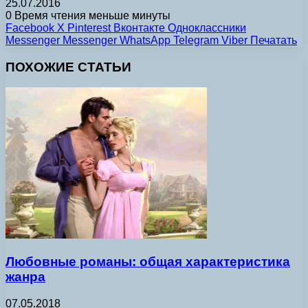
25.07.2016
0
Время чтения меньше минуты
Facebook
X
Pinterest
Вконтакте
Одноклассники
Messenger
Messenger
WhatsApp
Telegram
Viber
Печатать
ПОХОЖИЕ СТАТЬИ
Любовные романы: общая характеристика
жанра
07.05.2018