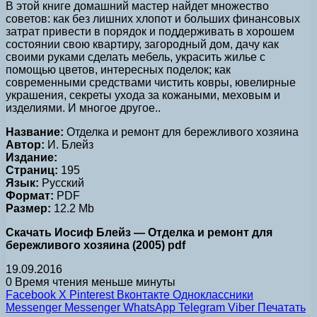
В этой книге домашний мастер найдет множество
советов: как без лишних хлопот и больших финансовых
затрат привести в порядок и поддерживать в хорошем
состоянии свою квартиру, загородный дом, дачу как
своими руками сделать мебель, украсить жилье с
помощью цветов, интересных поделок; как
современными средствами чистить ковры, ювелирные
украшения, секреты ухода за кожаными, меховым и
изделиями. И многое другое..
Название:
Отделка и ремонт для бережливого хозяина
Автор:
И. Блейз
Издание:
Страниц:
195
Язык:
Русский
Формат:
PDF
Размер:
12.2 Mb
Скачать Иосиф Блейз — Отделка и ремонт для
бережливого хозяина (2005) pdf
19.09.2016
0
Время чтения меньше минуты
Facebook
X
Pinterest
Вконтакте
Одноклассники
Messenger
Messenger
WhatsApp
Telegram
Viber
Печатать