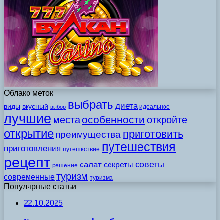
Облако меток
выбрать
диета
виды
вкусный
идеальное
выбор
лучшие
особенности
места
откройте
открытие
приготовить
преимущества
путешествия
приготовления
путешествие
рецепт
советы
салат
секреты
решение
туризм
современные
туризма
Популярные статьи
22.10.2025