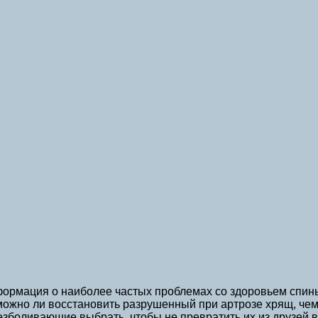
формация о наиболее частых проблемах со здоровьем спины,
 можно ли восстановить разрушенный при артрозе хрящ, чем
езболивающие выбрать, чтобы не превратить их из друзей в