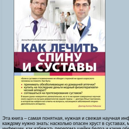
Эта книга – самая понятная, нужная и свежая научная ин
каждому нужно знать: насколько опасен хруст в суставах,
инфекции, как избежать перелома шейки бедра и какие об