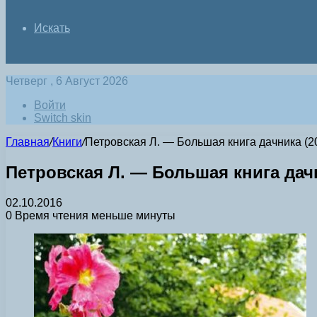
Искать
Четверг , 6 Август 2026
Войти
Switch skin
Главная
/
Книги
/
Петровская Л. — Большая книга дачника (201
Петровская Л. — Большая книга дачни
02.10.2016
0
Время чтения меньше минуты