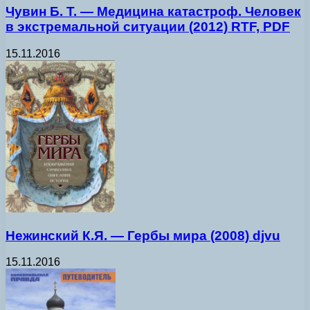
Чувин Б. Т. — Медицина катастроф. Человек
в экстремальной ситуации (2012) RTF, PDF
15.11.2016
Нежинский К.Я. — Гербы мира (2008) djvu
15.11.2016