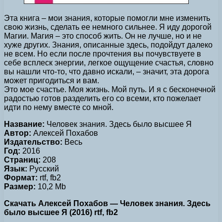
Эта книга – мои знания, которые помогли мне изменить
свою жизнь, сделать ее немного сильнее. Я иду дорогой
Магии. Магия – это способ жить. Он не лучше, но и не
хуже других. Знания, описанные здесь, подойдут далеко
не всем. Но если после прочтения вы почувствуете в
себе всплеск энергии, легкое ощущение счастья, словно
вы нашли что-то, что давно искали, – значит, эта дорога
может пригодиться и вам.
Это мое счастье. Моя жизнь. Мой путь. И я с бесконечной
радостью готов разделить его со всеми, кто пожелает
идти по нему вместе со мной.
Название:
Человек знания. Здесь было высшее Я
Автор:
Алексей Похабов
Издательство:
Весь
Год:
2016
Страниц:
208
Язык:
Русский
Формат:
rtf, fb2
Размер:
10,2 Mb
Скачать Алексей Похабов — Человек знания. Здесь
было высшее Я (2016) rtf, fb2