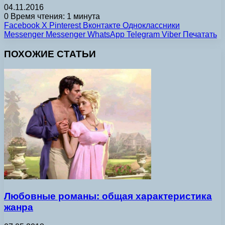
04.11.2016
0
Время чтения: 1 минута
Facebook
X
Pinterest
Вконтакте
Одноклассники
Messenger
Messenger
WhatsApp
Telegram
Viber
Печатать
ПОХОЖИЕ СТАТЬИ
Любовные романы: общая характеристика
жанра