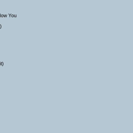
llow You
)
t)