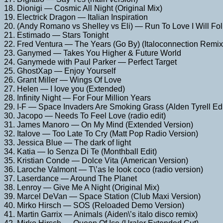
18. Dionigi — Cosmic All Night (Original Mix)
19. Electrick Dragon — Italian Inspiration
20. (Andy Romano vs Shelley vs Eli) — Run To Love I Will Fo
21. Estimado — Stars Tonight
22. Fred Ventura — The Years (Go By) (Italoconnection Remix
23. Ganymed — Takes You Higher & Future World
24. Ganymede with Paul Parker — Perfect Target
25. GhostXap — Enjoy Yourself
26. Grant Miller — Wings Of Love
27. Helen — I love you (Extended)
28. Infinity Night — For Four Million Years
29. I-F — Space Invaders Are Smoking Grass (Alden Tyrell Edi
30. Jacopo — Needs To Feel Love (radio edit)
31. James Manoro — On My Mind (Extended Version)
32. Italove — Too Late To Cry (Matt Pop Radio Version)
33. Jessica Blue — The dark of light
34. Katia — Io Senza Di Te (Monthball Edit)
35. Kristian Conde — Dolce Vita (American Version)
36. Laroche Valmont — T\’as le look coco (radio version)
37. Laserdance — Around The Planet
38. Lenroy — Give Me A Night (Original Mix)
39. Marcel DeVan — Space Station (Club Maxi Version)
40. Mirko Hirsch — SOS (Reloaded Demo Version)
41. Martin Garrix — Animals (Aiden\’s italo disco remix)