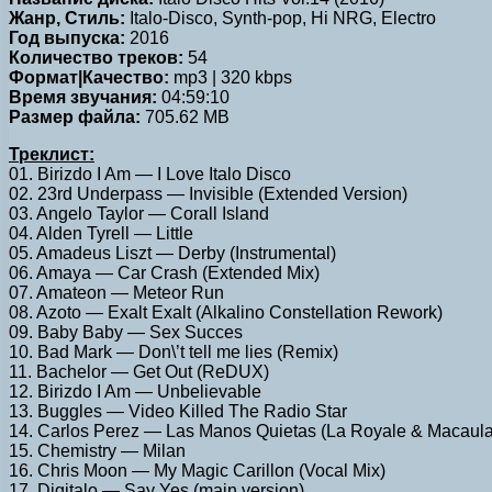
Жанр, Стиль:
Italo-Disco, Synth-pop, Hi NRG, Electro
Год выпуска:
2016
Количество треков:
54
Формат|Качество:
mp3 | 320 kbps
Время звучания:
04:59:10
Размер файла:
705.62 MB
Треклист:
01. Birizdo I Am — I Love Italo Disco
02. 23rd Underpass — Invisible (Extended Version)
03. Angelo Taylor — Corall Island
04. Alden Tyrell — Little
05. Amadeus Liszt — Derby (Instrumental)
06. Amaya — Car Crash (Extended Mix)
07. Amateon — Meteor Run
08. Azoto — Exalt Exalt (Alkalino Constellation Rework)
09. Baby Baby — Sex Succes
10. Bad Mark — Don\’t tell me lies (Remix)
11. Bachelor — Get Out (ReDUX)
12. Birizdo I Am — Unbelievable
13. Buggles — Video Killed The Radio Star
14. Carlos Perez — Las Manos Quietas (La Royale & Macaula
15. Chemistry — Milan
16. Chris Moon — My Magic Carillon (Vocal Mix)
17. Digitalo — Say Yes (main version)