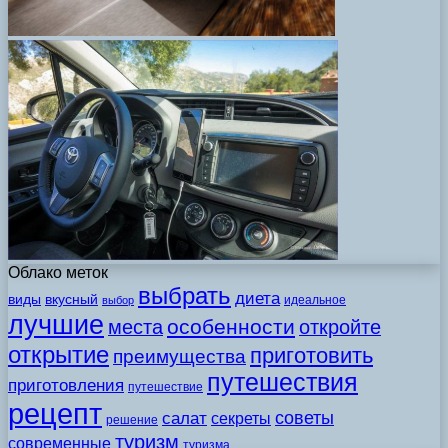
Облако меток
выбрать
диета
виды
вкусный
идеальное
выбор
лучшие
особенности
места
откройте
открытие
приготовить
преимущества
путешествия
приготовления
путешествие
рецепт
советы
салат
секреты
решение
туризм
современные
туризма