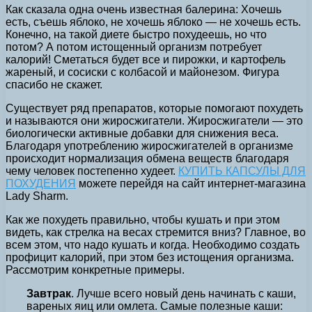
Как сказала одна очень известная балерина: Хочешь
есть, съешь яблоко, не хочешь яблоко — не хочешь есть.
Конечно, на такой диете быстро похудеешь, но что
потом? А потом истощенный организм потребует
калорий! Сметаться будет все и пирожки, и картофель
жареный, и сосиски с колбасой и майонезом. Фигура
спасибо не скажет.
Существует ряд препаратов, которые помогают похудеть
и называются они жиросжигатели. Жиросжигатели — это
биологически активные добавки для снижения веса.
Благодаря употреблению жиросжигателей в организме
происходит нормализация обмена веществ благодаря
чему человек постепенно худеет.
КУПИТЬ КАПСУЛЫ ДЛЯ
ПОХУДЕНИЯ
можете перейдя на сайт интернет-магазина
Lady Sharm.
Как же похудеть правильно, чтобы кушать и при этом
видеть, как стрелка на весах стремится вниз? Главное, во
всем этом, что надо кушать и когда. Необходимо создать
профицит калорий, при этом без истощения организма.
Рассмотрим конкретные примеры.
Завтрак
. Лучше всего новый день начинать с каши,
вареных яиц или омлета. Самые полезные каши: