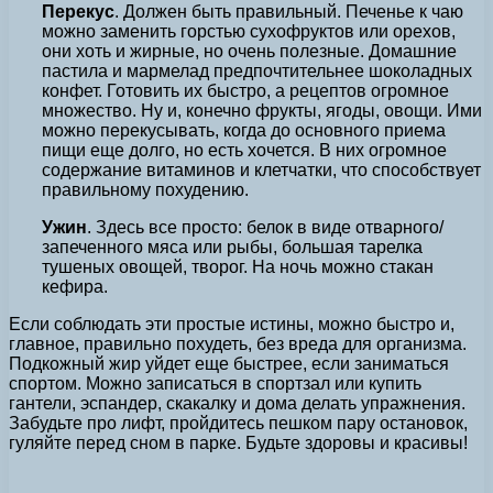
Перекус
. Должен быть правильный. Печенье к чаю
можно заменить горстью сухофруктов или орехов,
они хоть и жирные, но очень полезные. Домашние
пастила и мармелад предпочтительнее шоколадных
конфет. Готовить их быстро, а рецептов огромное
множество. Ну и, конечно фрукты, ягоды, овощи. Ими
можно перекусывать, когда до основного приема
пищи еще долго, но есть хочется. В них огромное
содержание витаминов и клетчатки, что способствует
правильному похудению.
Ужин
. Здесь все просто: белок в виде отварного/
запеченного мяса или рыбы, большая тарелка
тушеных овощей, творог. На ночь можно стакан
кефира.
Если соблюдать эти простые истины, можно быстро и,
главное, правильно похудеть, без вреда для организма.
Подкожный жир уйдет еще быстрее, если заниматься
спортом. Можно записаться в спортзал или купить
гантели, эспандер, скакалку и дома делать упражнения.
Забудьте про лифт, пройдитесь пешком пару остановок,
гуляйте перед сном в парке. Будьте здоровы и красивы!