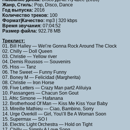
Жанр, Стиль:
Pop, Disco, Dance
Год выпуска:
2016
Количество треков:
100
Формат|Качество:
mp3 | 320 kbps
Время звучания:
07:04:52
Размер файла:
922.78 MB
Треклист:
01. Bill Halley — We\’re Gonna Rock Around The Clock
02. Chilly — Doll Queen
03. Christie — Yellow river
04. Demis Roussos — Souvenirs
05. Hiss — Tanz
06. The Sweet — Funny Funny
07. Boney M — Felicidad (Margherita)
08. Christie — Iron Horse
09. Five Letters — Crazy Man part2 Aliluiya
10. Passangers — Chacun Son Gout
11. Afric Simone — Hafanana
12. Brotherhood Of Man — Kiss Me Kiss Your Baby
13. Mireille Mathieu — Ciao, Bambino, Sorry
14. Urge Overkill — Girl, You\’ll Be A Woman Soon
15. Supermax — SO I
16. Electric Light Orchestra — Hold on Tight
17. Chilly — Simply A Love Song