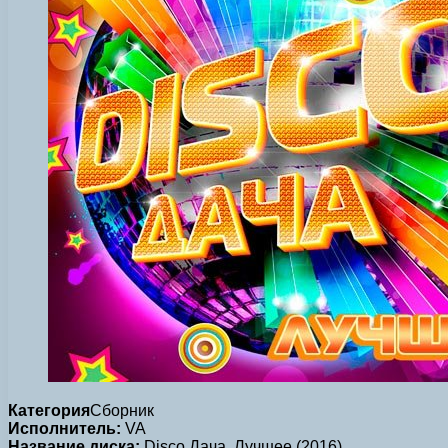
Категория
Сборник
Исполнитель:
VA
Название диска:
Disco Дача. Лучшее (2016)