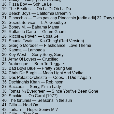
18. Pizza Boy — Soh Le Le
19. The Beatles — Ob La Di Ob La Da
20. Beach Boys — California Dreamin
21. Pinocchio — T\’es pas cap Pinocchio [radio edit] 22. Ton
23. Secret Service — L.A. Goodbye
24. Boney M. — Bahama Mama
25. Raffaella Carra — Gnam-Gnam
26. Ricchi & Poveri — Cosa Sei
27. Shania Twain — Ka-Ching! (Red Version)
28. Giorgio Moroder — Flashdance.. Love Theme
29. Kaoma — Lambada
30. Key West — Sorry,Sorry, Sorry
31. Army Of Lovers — Crucified
32. Arabesque — Born To Reggae
33. Bad Boys Blue — Pretty Young Girl
34. Chris De Burgh — Moon Light And Vodka
35. Das Palast Orchestra — Oops… I Did It Again
36. Dschinghis Khan — Robinson
37. Baccara — Sorry, I\’m a Lady
38. Tomas N\’Evergreen — Since You\’ve Been Gone
39. Smokie — Oh Carol (1977)
40. The fortunes — Seasons in the sun
41. Gilla — Hold On
42. Tarkan — Hepsi Seniw Mi?