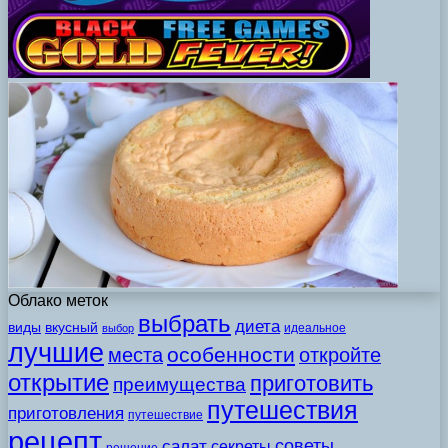
Облако меток
выбрать
диета
виды
вкусный
идеальное
выбор
лучшие
особенности
места
откройте
открытие
приготовить
преимущества
путешествия
приготовления
путешествие
рецепт
советы
салат
секреты